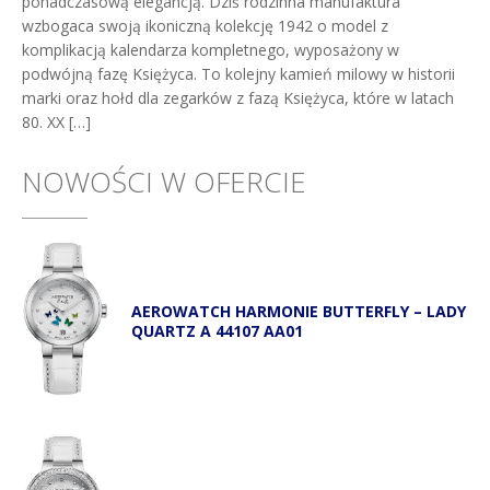
ponadczasową elegancją. Dziś rodzinna manufaktura
wzbogaca swoją ikoniczną kolekcję 1942 o model z
komplikacją kalendarza kompletnego, wyposażony w
podwójną fazę Księżyca. To kolejny kamień milowy w historii
marki oraz hołd dla zegarków z fazą Księżyca, które w latach
80. XX […]
NOWOŚCI W OFERCIE
AEROWATCH HARMONIE BUTTERFLY – LADY
QUARTZ A 44107 AA01