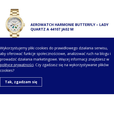
AEROWATCH HARMONIE BUTTERFLY – LADY
QUARTZ A 44107 JA02 M
Wykorzystujemy pliki cookies do prawidłowego działania serwisu,
aby oferować funkcje społecznościowe, analizować ruch na blogu i
prowadzić działania marketingowe. Więcej informacji znajdziesz w
KONTAKT Z NAMI
polityce prywatności
. Czy zgadzasz się na wykorzystywanie plików
cookies?
Telefon kontaktowy:
Tak, zgadzam się
+48 123 454 514
Napisz do nas:
aero@aerowatch.pl