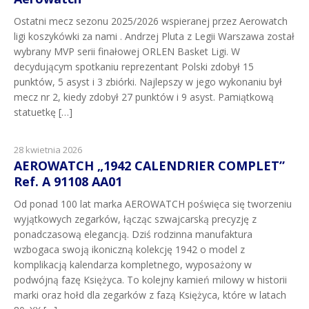
Ostatni mecz sezonu 2025/2026 wspieranej przez Aerowatch
ligi koszykówki za nami . Andrzej Pluta z Legii Warszawa został
wybrany MVP serii finałowej ORLEN Basket Ligi. W
decydującym spotkaniu reprezentant Polski zdobył 15
punktów, 5 asyst i 3 zbiórki. Najlepszy w jego wykonaniu był
mecz nr 2, kiedy zdobył 27 punktów i 9 asyst. Pamiątkową
statuetkę […]
28 kwietnia 2026
AEROWATCH „1942 CALENDRIER COMPLET”
Ref. A 91108 AA01
Od ponad 100 lat marka AEROWATCH poświęca się tworzeniu
wyjątkowych zegarków, łącząc szwajcarską precyzję z
ponadczasową elegancją. Dziś rodzinna manufaktura
wzbogaca swoją ikoniczną kolekcję 1942 o model z
komplikacją kalendarza kompletnego, wyposażony w
podwójną fazę Księżyca. To kolejny kamień milowy w historii
marki oraz hołd dla zegarków z fazą Księżyca, które w latach