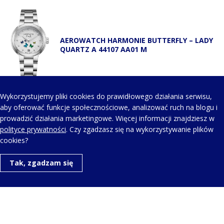
AEROWATCH HARMONIE BUTTERFLY – LADY
QUARTZ A 44107 AA01 M
Wykorzystujemy pliki cookies do prawidłowego działania serwisu,
aby oferować funkcje społecznościowe, analizować ruch na blogu i
prowadzić działania marketingowe. Więcej informacji znajdziesz w
AEROWATCH HARMONIE BUTTERFLY – LADY
polityce prywatności
. Czy zgadzasz się na wykorzystywanie plików
QUARTZ A 44107 JA02
cookies?
Tak, zgadzam się
AEROWATCH HARMONIE BUTTERFLY – LADY