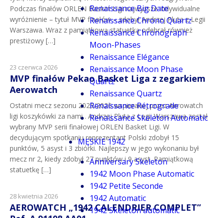
Renaissance Big Date
Podczas finałów ORLEN Basket Ligi najwyższe indywidualne
wyróżnienie – tytuł MVP finałów – zdobył Andrzej Pluta z Legii
Renaissance Chrono Quartz
Warszawa. Wraz z pamiątkową statuetką odebrał również
Renaissance Chronograph
prestiżowy […]
Moon-Phases
Renaissance Elégance
23 czerwca 2026
Renaissance Moon Phase
MVP finałów Pekao Basket Liga z zegarkiem
Quartz
Aerowatch
Renaissance Quartz
Renaissance Rétrograde
Ostatni mecz sezonu 2025/2026 wspieranej przez Aerowatch
ligi koszykówki za nami . Andrzej Pluta z Legii Warszawa został
Renaissance Skeleton Automatic
wybrany MVP serii finałowej ORLEN Basket Ligi. W
decydującym spotkaniu reprezentant Polski zdobył 15
MĘSKIE 1942
punktów, 5 asyst i 3 zbiórki. Najlepszy w jego wykonaniu był
mecz nr 2, kiedy zdobył 27 punktów i 9 asyst. Pamiątkową
Anniversary Skeleton
statuetkę […]
1942 Moon Phase Automatic
1942 Petite Seconde
28 kwietnia 2026
1942 Automatic
AEROWATCH „1942 CALENDRIER COMPLET”
1942 Skeleton automatic