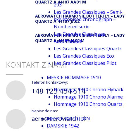
QUARTZ A 44107 AA01 M
203
Les Grandes Classiques – Semi-
AEROWATCH HARMONIE BUTTERFLY – LADY
skeletonised chronograph –
QUARTZ A 44107 JA02
Numbered serie
Les Grandes Classiques
AEROWATCH HARMONIE BUTTERFLY – LADY
QUARTZ A 44107 JA02 M
Automatique
Les Grandes Classiques Quartz
Les Grandes Classiques Eco
KONTAKT Z NAMI
Les Grandes Classiques Pilot
MĘSKIE HOMMAGE 1910
Telefon kontaktowy:
+48 123 454 514
Hommage 1910 Chrono Flyback
Hommage 1910 Chrono Alarme
Hommage 1910 Chrono Quartz
Napisz do nas:
aero@aerowatch.pl
MĘSKIE INTUITION
DAMSKIE 1942