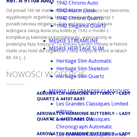
Ref. A 91108 AA01
1942 Chrono Auto
1942 Alarm Clock
Od ponad 100 lat marka AEROWATCH poświęca się tworzeniu
wyjątkowych zegarków, łącząc szwajcarską precyzję z
1942 Chrono Quartz
ponadczasową elegancją. Dziś rodzinna manufaktura
1942 Elegance Quartz
wzbogaca swoją ikoniczną kolekcję 1942 o model z
komplikacją kalendarza kompletnego, wyposażony w
MĘSKIE STREAMLINE
podwójną fazę Księżyca. To kolejny kamień milowy w historii
MĘSKIE HERITAGE SLIM
marki oraz hołd dla zegarków z fazą Księżyca, które w latach
80. XX […]
Heritage Slim Automatic
Heritage Slim Skeleton
NOWOŚCI W OFERCIE
Heritage Slim Quartz
MĘSKIE LES GRANDES CLASSIQUES
AEROWATCH HARMONIE BUTTERFLY – LADY
QUARTZ A 44107 AA01
Les Grandes Classiques Limited
edition
AEROWATCH HARMONIE BUTTERFLY – LADY
Les Grandes Classiques
QUARTZ A 44107 AA01 DIA
Chronograph Automatic
AEROWATCH HARMONIE BUTTERFLY – LADY
Les Grandes Classiques Venus