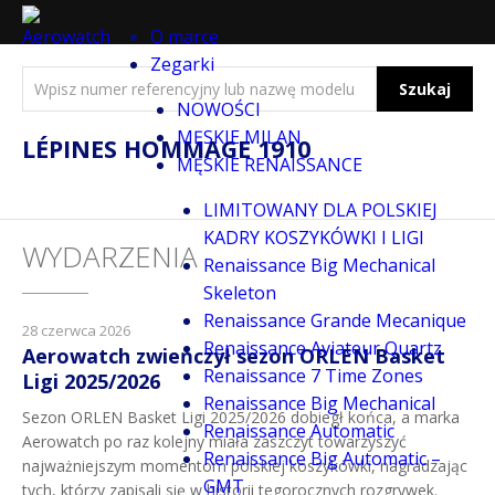
O marce
Zegarki
Szukaj
NOWOŚCI
MĘSKIE MILAN
LÉPINES HOMMAGE 1910
MĘSKIE RENAISSANCE
LIMITOWANY DLA POLSKIEJ
KADRY KOSZYKÓWKI I LIGI
WYDARZENIA
Renaissance Big Mechanical
Skeleton
Renaissance Grande Mecanique
28 czerwca 2026
Renaissance Aviateur Quartz
Aerowatch zwieńczył sezon ORLEN Basket
Renaissance 7 Time Zones
Ligi 2025/2026
Renaissance Big Mechanical
Sezon ORLEN Basket Ligi 2025/2026 dobiegł końca, a marka
Renaissance Automatic
Aerowatch po raz kolejny miała zaszczyt towarzyszyć
Renaissance Big Automatic –
najważniejszym momentom polskiej koszykówki, nagradzając
GMT
tych, którzy zapisali się w historii tegorocznych rozgrywek.