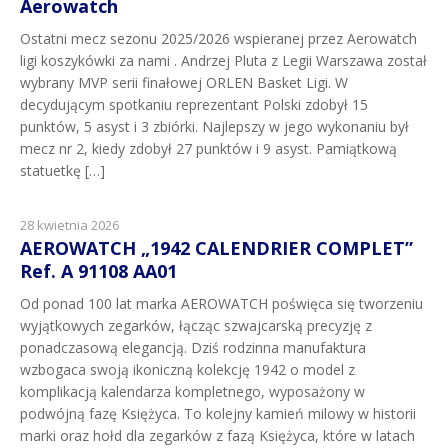
Aerowatch
Ostatni mecz sezonu 2025/2026 wspieranej przez Aerowatch
ligi koszykówki za nami . Andrzej Pluta z Legii Warszawa został
wybrany MVP serii finałowej ORLEN Basket Ligi. W
decydującym spotkaniu reprezentant Polski zdobył 15
punktów, 5 asyst i 3 zbiórki. Najlepszy w jego wykonaniu był
mecz nr 2, kiedy zdobył 27 punktów i 9 asyst. Pamiątkową
statuetkę […]
28 kwietnia 2026
AEROWATCH „1942 CALENDRIER COMPLET”
Ref. A 91108 AA01
Od ponad 100 lat marka AEROWATCH poświęca się tworzeniu
wyjątkowych zegarków, łącząc szwajcarską precyzję z
ponadczasową elegancją. Dziś rodzinna manufaktura
wzbogaca swoją ikoniczną kolekcję 1942 o model z
komplikacją kalendarza kompletnego, wyposażony w
podwójną fazę Księżyca. To kolejny kamień milowy w historii
marki oraz hołd dla zegarków z fazą Księżyca, które w latach