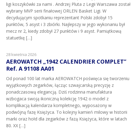
ligi koszykówki za nami . Andrzej Pluta z Legii Warszawa został
wybrany MVP serii finałowej ORLEN Basket Ligi. W
decydującym spotkaniu reprezentant Polski zdobył 15
punktów, 5 asyst i 3 zbiórki. Najlepszy w jego wykonaniu był
mecz nr 2, kiedy zdobył 27 punktów i 9 asyst. Pamiątkową
statuetkę […]
28 kwietnia 2026
AEROWATCH „1942 CALENDRIER COMPLET”
Ref. A 91108 AA01
Od ponad 100 lat marka AEROWATCH poświęca się tworzeniu
wyjątkowych zegarków, łącząc szwajcarską precyzję z
ponadczasową elegancją. Dziś rodzinna manufaktura
wzbogaca swoją ikoniczną kolekcję 1942 o model z
komplikacją kalendarza kompletnego, wyposażony w
podwójną fazę Księżyca. To kolejny kamień milowy w historii
marki oraz hołd dla zegarków z fazą Księżyca, które w latach
80. XX […]