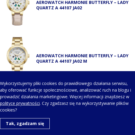
AEROWATCH HARMONIE BUTTERFLY – LADY
QUARTZ A 44107 JA02
AEROWATCH HARMONIE BUTTERFLY – LADY
QUARTZ A 44107 JA02 M
Wykorzystujemy pliki cookies do prawidłowego działania serwisu,
aby oferować funkcje społecznościowe, analizować ruch na blogu i
prowadzić działania marketingowe. Więcej informacji znajdziesz w
KONTAKT Z NAMI
polityce prywatności
. Czy zgadzasz się na wykorzystywanie plików
cookies?
Telefon kontaktowy:
Tak, zgadzam się
+48 123 454 514