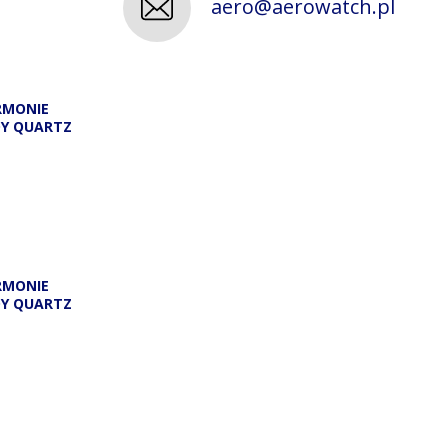
aero@aerowatch.pl
RMONIE
DY QUARTZ
A
RMONIE
DY QUARTZ