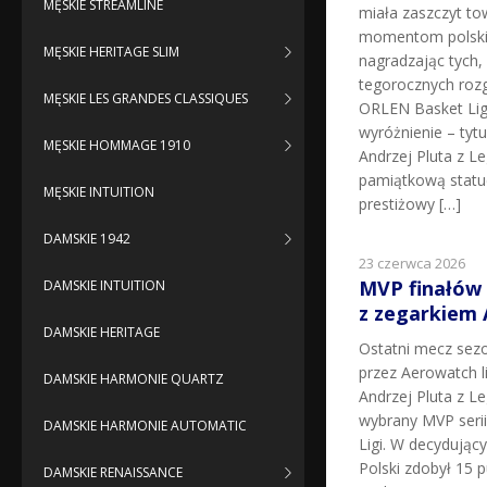
MĘSKIE STREAMLINE
miała zaszczyt t
momentom polskie
MĘSKIE HERITAGE SLIM
nagradzając tych, k
tegorocznych roz
MĘSKIE LES GRANDES CLASSIQUES
ORLEN Basket Lig
wyróżnienie – tyt
MĘSKIE HOMMAGE 1910
Andrzej Pluta z L
pamiątkową statu
MĘSKIE INTUITION
prestiżowy […]
DAMSKIE 1942
23 czerwca 2026
MVP finałów
DAMSKIE INTUITION
z zegarkiem
DAMSKIE HERITAGE
Ostatni mecz sez
przez Aerowatch l
DAMSKIE HARMONIE QUARTZ
Andrzej Pluta z L
wybrany MVP seri
DAMSKIE HARMONIE AUTOMATIC
Ligi. W decydując
Polski zdobył 15 p
DAMSKIE RENAISSANCE