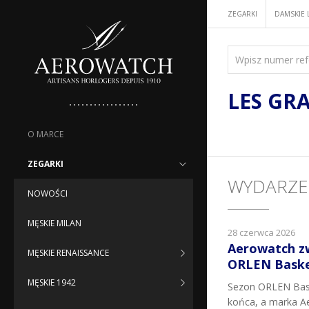
ZEGARKI
DAMSKIE 
LES GR
O MARCE
ZEGARKI
WYDARZE
NOWOŚCI
MĘSKIE MILAN
28 czerwca 2026
Aerowatch z
MĘSKIE RENAISSANCE
ORLEN Basket
MĘSKIE 1942
Sezon ORLEN Bask
końca, a marka Ae