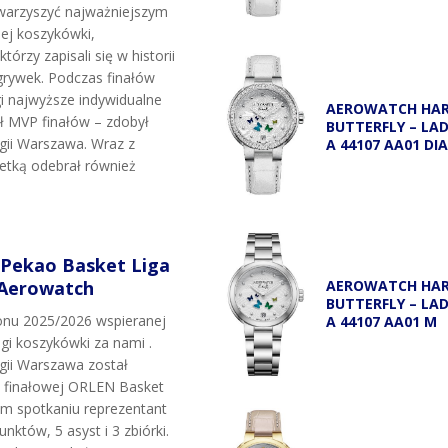
owarzyszyć najważniejszym
j koszykówki,
tórzy zapisali się w historii
grywek. Podczas finałów
i najwyższe indywidualne
AEROWATCH HA
uł MVP finałów – zdobył
BUTTERFLY – LA
egii Warszawa. Wraz z
A 44107 AA01 DI
etką odebrał również
 Pekao Basket Liga
 Aerowatch
AEROWATCH HA
BUTTERFLY – LA
onu 2025/2026 wspieranej
A 44107 AA01 M
igi koszykówki za nami .
egii Warszawa został
i finałowej ORLEN Basket
ym spotkaniu reprezentant
unktów, 5 asyst i 3 zbiórki.