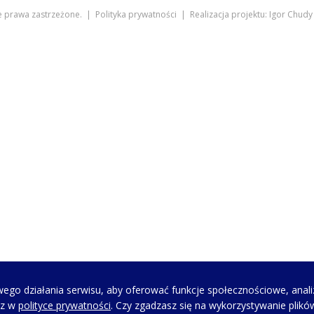
e prawa zastrzeżone. |
Polityka prywatności
| Realizacja projektu:
Igor Chudy
ego działania serwisu, aby oferować funkcje społecznościowe, anali
sz w
polityce prywatności
. Czy zgadzasz się na wykorzystywanie plikó