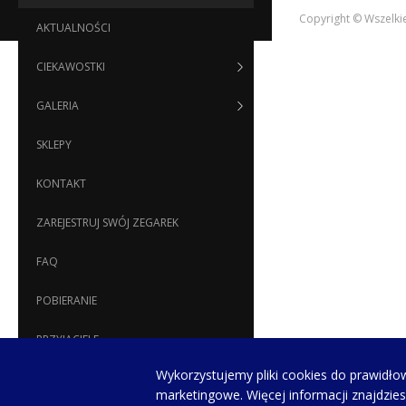
Copyright © Wszelki
AKTUALNOŚCI
CIEKAWOSTKI
GALERIA
SKLEPY
KONTAKT
ZAREJESTRUJ SWÓJ ZEGAREK
FAQ
POBIERANIE
PRZYJACIELE
Wykorzystujemy pliki cookies do prawidłow
RECENZJE
marketingowe. Więcej informacji znajdzie