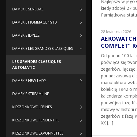
Najlepszy w jego 
kiedy zdobył 27 pu
DAMSKIE SENSUAL
Pamiątkową statu
DAMSKIE HOMMAGE 1910
28 kwietnia 2026
DAMSKIE IDYLLE
AEROWATCH 
COMPLET” Re
DAMSKIE LES GRANDES CLASSIQUES
Od ponad 100 la
LES GRANDES CLASSIQUES
poświęca się two
AUTOMATIC
zegarków, łącząc 
ponadczasową ele
DAMSKIE NEW LADY
manufaktura wzbo
kolekcję 1942 o m
DAMSKIE STREAMLINE
kalendarza kompl
podwójną fazę Ksi
KIESZONKOWE LEPINES
milowy w historii 
zegarków z fazą K
KIESZONKOWE PENDENTIFS
XX […]
KIESZONKOWE SAVONNETTES