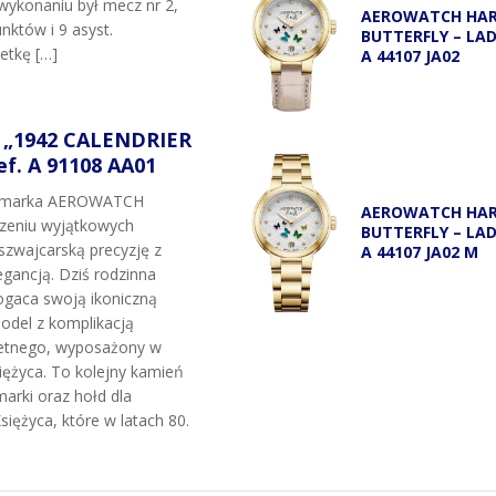
wykonaniu był mecz nr 2,
AEROWATCH HA
nktów i 9 asyst.
BUTTERFLY – LA
etkę […]
A 44107 JA02
„1942 CALENDRIER
f. A 91108 AA01
t marka AEROWATCH
AEROWATCH HA
rzeniu wyjątkowych
BUTTERFLY – LA
szwajcarską precyzję z
A 44107 JA02 M
gancją. Dziś rodzinna
gaca swoją ikoniczną
odel z komplikacją
etnego, wyposażony w
ężyca. To kolejny kamień
marki oraz hołd dla
siężyca, które w latach 80.