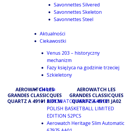
Savonnettes Silvered
Savonnettes Skeleton
Savonnettes Steel
Aktualności
Ciekawostki
Venus 203 – historyczny
mechanizm
Fazy księżyca na godzinie trzeciej
Szkieletony
Galeria
AEROWATCH LES
AEROWATCH LES
GRANDES CLASSICQUES
GRANDES CLASSICQUES
QUARTZ A 49101 BI01 M
AEROWATCH RENAISSANCE
QUARTZ A 49101 JA02
POLISH BASKETBALL LIMITED
EDITION 52PCS
Aerowatch Heritage Slim Automatic
67975 AA01