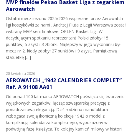
MVP finałów Pekao Basket Liga z zegarkiem
Aerowatch
Ostatni mecz sezonu 2025/2026 wspieranej przez Aerowatch
ligi koszykówki za nami . Andrzej Pluta z Legii Warszawa został
wybrany MVP serii finałowej ORLEN Basket Ligi. W
decydującym spotkaniu reprezentant Polski zdobył 15
punktów, 5 asyst i 3 zbiórki. Najlepszy w jego wykonaniu był
mecz nr 2, kiedy zdobył 27 punktów i 9 asyst. Pamiątkową
statuetkę […]
28 kwietnia 2026
AEROWATCH „1942 CALENDRIER COMPLET”
Ref. A 91108 AA01
Od ponad 100 lat marka AEROWATCH poświęca się tworzeniu
wyjątkowych zegarków, łącząc szwajcarską precyzję z
ponadczasową elegancją. Dziś rodzinna manufaktura
wzbogaca swoją ikoniczną kolekcję 1942 o model z
komplikacją kalendarza kompletnego, wyposażony w
podwójną fazę Księżyca. To kolejny kamień milowy w historii