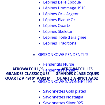
Lépines Belle Époque
Lépines Hommage 1910
Lépines Or – Argent
Lépines Plaqué Or
Lépines Quartz
Lépines Skeleton
Lépines Toile d’araignée
Lépines Traditional
KIESZONKOWE PENDENTIFS
Pendentifs Nurse
AEROWATCH LES
AEROWATCH LES
Pendentifs Pendant
GRANDES CLASSICQUES
GRANDES CLASSICQUES
QUARTZ A 49101 AA02 M
QUARTZ A 49101 AA02
KIESZONKOWE SAVONNETTES
Savonnettes Gold plated
Savonnettes Nostalgia
Savonnettes Silver 925