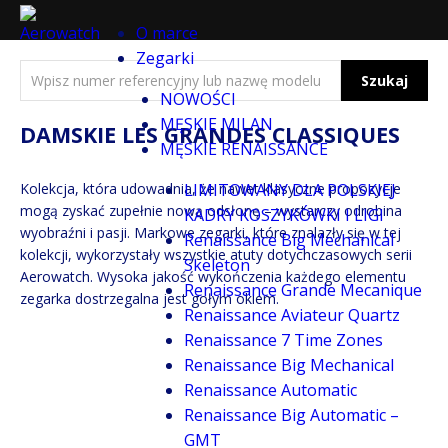
O marce
Zegarki
Szukaj
NOWOŚCI
MĘSKIE MILAN
DAMSKIE LES GRANDES CLASSIQUES
MĘSKIE RENAISSANCE
Kolekcja, która udowadnia, że nawet klasyczne propozycje
LIMITOWANY DLA POLSKIEJ
mogą zyskać zupełnie nową odsłonę – wystarczy odrobina
KADRY KOSZYKÓWKI I LIGI
wyobraźni i pasji. Markowe zegarki, które znalazły się w tej
Renaissance Big Mechanical
kolekcji, wykorzystały wszystkie atuty dotychczasowych serii
Skeleton
Aerowatch. Wysoka jakość wykończenia każdego elementu
Renaissance Grande Mecanique
zegarka dostrzegalna jest gołym okiem.
Renaissance Aviateur Quartz
Renaissance 7 Time Zones
Renaissance Big Mechanical
Renaissance Automatic
Renaissance Big Automatic –
GMT