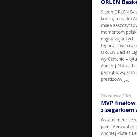
ORLEN Basket
Sezon ORLEN Bask
końca, a marka Ae
miała zaszczyt t
momentom polskie
nagradzając tych, k
tegorocznych roz
ORLEN Basket Lig
wyróżnienie – tyt
Andrzej Pluta z L
pamiątkową statu
prestiżowy […]
23 czerwca 2026
MVP finałów
z zegarkiem
Ostatni mecz sez
przez Aerowatch l
Andrzej Pluta z L