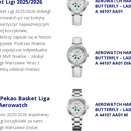
AEROWATCH HA
 Ligi 2025/2026
BUTTERFLY – LA
A 44107 AA01
et Ligi 2025/2026 dobiegł
rowatch po raz kolejny
owarzyszyć najważniejszym
j koszykówki,
tórzy zapisali się w historii
grywek. Podczas finałów
i najwyższe indywidualne
AEROWATCH HA
uł MVP finałów – zdobył
BUTTERFLY – LA
egii Warszawa. Wraz z
A 44107 AA01 DI
etką odebrał również
 Pekao Basket Liga
 Aerowatch
AEROWATCH HA
BUTTERFLY – LA
onu 2025/2026 wspieranej
A 44107 AA01 M
igi koszykówki za nami .
egii Warszawa został