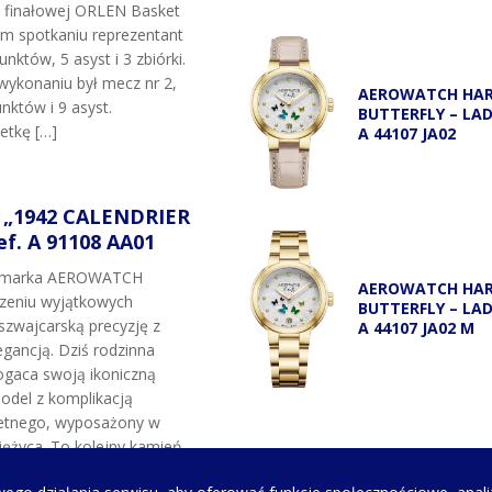
i finałowej ORLEN Basket
ym spotkaniu reprezentant
unktów, 5 asyst i 3 zbiórki.
wykonaniu był mecz nr 2,
AEROWATCH HA
nktów i 9 asyst.
BUTTERFLY – LA
etkę […]
A 44107 JA02
„1942 CALENDRIER
f. A 91108 AA01
t marka AEROWATCH
AEROWATCH HA
rzeniu wyjątkowych
BUTTERFLY – LA
szwajcarską precyzję z
A 44107 JA02 M
gancją. Dziś rodzinna
gaca swoją ikoniczną
odel z komplikacją
etnego, wyposażony w
ężyca. To kolejny kamień
marki oraz hołd dla