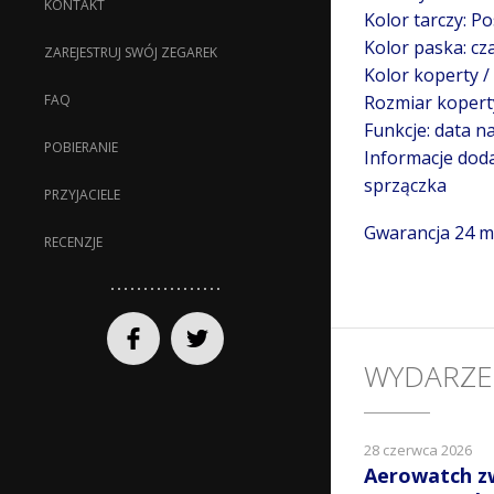
KONTAKT
Kolor tarczy: P
Kolor paska: cz
ZAREJESTRUJ SWÓJ ZEGAREK
Kolor koperty /
Rozmiar kopert
FAQ
Funkcje: data n
POBIERANIE
Informacje doda
sprzączka
PRZYJACIELE
Gwarancja 24 mi
RECENZJE
WYDARZE
28 czerwca 2026
Aerowatch z