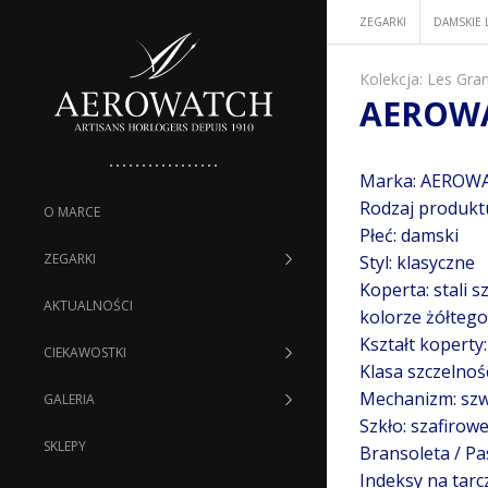
ZEGARKI
DAMSKIE 
Kolekcja:
Les Gran
AEROWA
Marka: AEROW
Rodzaj produkt
O MARCE
Płeć: damski
ZEGARKI
Styl: klasyczne
Koperta: stali 
AKTUALNOŚCI
kolorze żółtego
Kształt koperty
CIEKAWOSTKI
Klasa szczelnośc
Mechanizm: szw
GALERIA
Szkło: szafirow
SKLEPY
Bransoleta / Pa
Indeksy na tarc