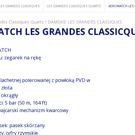
LES GRANDES CLASSIQUES
LES GRANDES CLASSIQUES QUARTZ
AEROWATCH LES 
des Classiques Quartz
/
DAMSKIE LES GRANDES CLASSIQUES
TCH LES GRANDES CLASSICQUE
ATCH
u: zegarek na rękę
szlachetnej polerowanej z powłoką PVD w
 złota
: okrągły
i: 5 bar (50 m, 164 ft)
ajcarski mechanizm kwarcowy
e
sek: pasek skórzany
zy: cyfry rzymskie