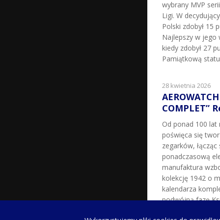
wybrany MVP seri
Ligi. W decydując
Polski zdobył 15 p
Najlepszy w jego 
kiedy zdobył 27 pu
Pamiątkową statu
28 kwietnia 2026
AEROWATCH 
COMPLET” Re
Od ponad 100 la
poświęca się two
zegarków, łącząc 
ponadczasową ele
manufaktura wzbo
kolekcję 1942 o m
kalendarza kompl
podwójną fazę Ksi
milowy w historii 