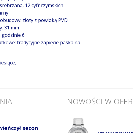
osrebrzana, 12 cyfr rzymskich
arny
 obudowy: złoty z powłoką PVD
y: 31 mm
a godzinie 6
tkowe: tradycyjne zapięcie paska na
esiące,
NIA
NOWOŚCI W OFER
wieńczył sezon