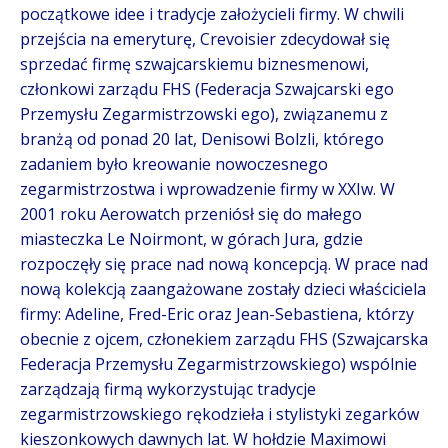
początkowe idee i tradycje założycieli firmy. W chwili
przejścia na emeryturę, Crevoisier zdecydował się
sprzedać firmę szwajcarskiemu biznesmenowi,
członkowi zarządu FHS (Federacja Szwajcarski ego
Przemysłu Zegarmistrzowski ego), związanemu z
branżą od ponad 20 lat, Denisowi Bolzli, którego
zadaniem było kreowanie nowoczesnego
zegarmistrzostwa i wprowadzenie firmy w XXIw. W
2001 roku Aerowatch przeniósł się do małego
miasteczka Le Noirmont, w górach Jura, gdzie
rozpoczęły się prace nad nową koncepcją. W prace nad
nową kolekcją zaangażowane zostały dzieci właściciela
firmy: Adeline, Fred-Eric oraz Jean-Sebastiena, którzy
obecnie z ojcem, członekiem zarządu FHS (Szwajcarska
Federacja Przemysłu Zegarmistrzowskiego) wspólnie
zarządzają firmą wykorzystując tradycje
zegarmistrzowskiego rękodzieła i stylistyki zegarków
kieszonkowych dawnych lat. W hołdzie Maximowi