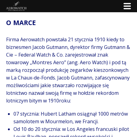
O MARCE
Firma Aerowatch powstała 21 stycznia 1910 kiedy to
biznesmen Jacob Gutmann, dyrektor firmy Gutmann &
Cie – Federal Watch & Co. zarejestrował znak
towarowy „Montres Aero” (ang. Aero Watch) i pod tą
marką rozpoczął produkcję zegarków kieszonkowych
w La Chaux-de-Fonds. Jacob Gutmann, zafascynowany
możliwościami jakie stwarzało rozwijające się
lotnictwo nazwał swoją firmę w hołdzie rekordom
lotniczym bitym w 1910roku:
07 stycznia: Hubert Latham osiągnął 1000 metrów
samolotem w Mourmelon, we Francji.
Od 10 do 20 stycznia: w Los Angeles francuski pilot
Louis Paulhan, poprawił rekord wysokości i