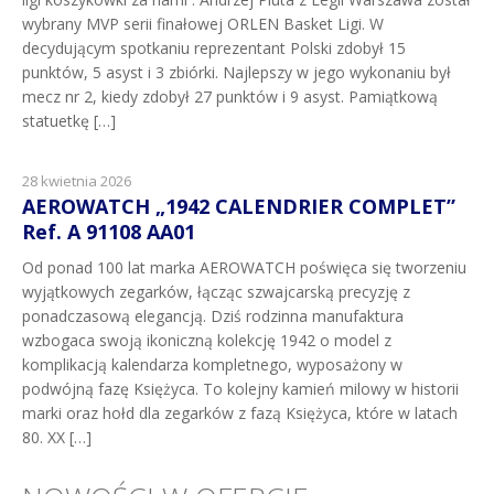
wybrany MVP serii finałowej ORLEN Basket Ligi. W
decydującym spotkaniu reprezentant Polski zdobył 15
punktów, 5 asyst i 3 zbiórki. Najlepszy w jego wykonaniu był
mecz nr 2, kiedy zdobył 27 punktów i 9 asyst. Pamiątkową
statuetkę […]
28 kwietnia 2026
AEROWATCH „1942 CALENDRIER COMPLET”
Ref. A 91108 AA01
Od ponad 100 lat marka AEROWATCH poświęca się tworzeniu
wyjątkowych zegarków, łącząc szwajcarską precyzję z
ponadczasową elegancją. Dziś rodzinna manufaktura
wzbogaca swoją ikoniczną kolekcję 1942 o model z
komplikacją kalendarza kompletnego, wyposażony w
podwójną fazę Księżyca. To kolejny kamień milowy w historii
marki oraz hołd dla zegarków z fazą Księżyca, które w latach
80. XX […]