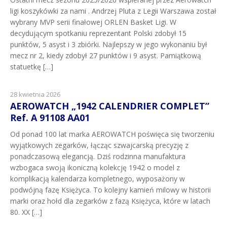
ligi koszykówki za nami . Andrzej Pluta z Legii Warszawa został
wybrany MVP serii finałowej ORLEN Basket Ligi. W
decydującym spotkaniu reprezentant Polski zdobył 15
punktów, 5 asyst i 3 zbiórki. Najlepszy w jego wykonaniu był
mecz nr 2, kiedy zdobył 27 punktów i 9 asyst. Pamiątkową
statuetkę […]
28 kwietnia 2026
AEROWATCH „1942 CALENDRIER COMPLET”
Ref. A 91108 AA01
Od ponad 100 lat marka AEROWATCH poświęca się tworzeniu
wyjątkowych zegarków, łącząc szwajcarską precyzję z
ponadczasową elegancją. Dziś rodzinna manufaktura
wzbogaca swoją ikoniczną kolekcję 1942 o model z
komplikacją kalendarza kompletnego, wyposażony w
podwójną fazę Księżyca. To kolejny kamień milowy w historii
marki oraz hołd dla zegarków z fazą Księżyca, które w latach
80. XX […]