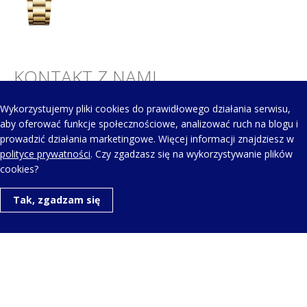
KONTAKT Z NAMI
Wykorzystujemy pliki cookies do prawidłowego działania serwisu,
Telefon kontaktowy:
aby oferować funkcje społecznościowe, analizować ruch na blogu i
+48 123 454 514
prowadzić działania marketingowe. Więcej informacji znajdziesz w
polityce prywatności
. Czy zgadzasz się na wykorzystywanie plików
cookies?
Napisz do nas:
Tak, zgadzam się
aero@aerowatch.pl
Copyright © Wszelkie prawa zastrzeżone. |
Polityka
prywatności
| Realizacja projektu:
Igor Chudy