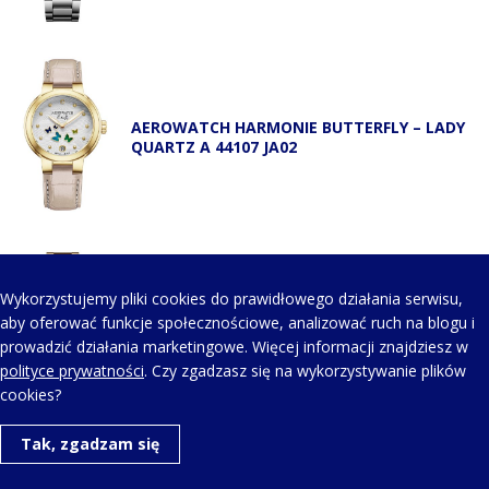
AEROWATCH HARMONIE BUTTERFLY – LADY
QUARTZ A 44107 JA02
Wykorzystujemy pliki cookies do prawidłowego działania serwisu,
AEROWATCH HARMONIE BUTTERFLY – LADY
aby oferować funkcje społecznościowe, analizować ruch na blogu i
QUARTZ A 44107 JA02 M
prowadzić działania marketingowe. Więcej informacji znajdziesz w
polityce prywatności
. Czy zgadzasz się na wykorzystywanie plików
cookies?
Tak, zgadzam się