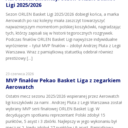
Ligi 2025/2026
Sezon ORLEN Basket Ligi 2025/2026 dobiegł końca, a marka
Aerowatch po raz kolejny miała zaszczyt towarzyszyć
najważniejszym momentom polskiej koszykówki, nagradzając
tych, którzy zapisali się w historii tegorocznych rozgrywek.
Podczas finałów ORLEN Basket Ligi najwyższe indywidualne
wyróżnienie – tytuł MVP finałów – zdobył Andrzej Pluta z Legii
Warszawa. Wraz z pamiątkową statuetką odebrał również
prestiżowy […]
23 czerwca 2026
MVP finałów Pekao Basket Liga z zegarkiem
Aerowatch
Ostatni mecz sezonu 2025/2026 wspieranej przez Aerowatch
ligi koszykówki za nami . Andrzej Pluta z Legii Warszawa został
wybrany MVP serii finałowej ORLEN Basket Ligi. W
decydującym spotkaniu reprezentant Polski zdobył 15
punktów, 5 asyst i 3 zbiórki. Najlepszy w jego wykonaniu był
mecz nr 2, kiedy zdobył 27 punktów i 9 asyst. Pamiątkową