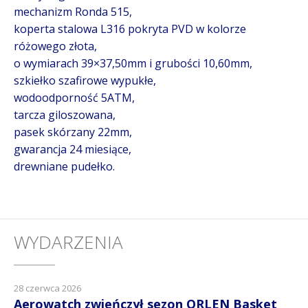
mechanizm Ronda 515,
koperta stalowa L316 pokryta PVD w kolorze
różowego złota,
o wymiarach 39×37,50mm i grubości 10,60mm,
szkiełko szafirowe wypukłe,
wodoodporność 5ATM,
tarcza giloszowana,
pasek skórzany 22mm,
gwarancja 24 miesiące,
drewniane pudełko.
WYDARZENIA
28 czerwca 2026
Aerowatch zwieńczył sezon ORLEN Basket