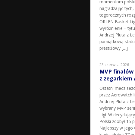
momentom polskie
nagradzając tych, k
tegorocznych roz
ORLEN Basket Lig
wyróżnienie – tyt
Andrzej Pluta z L
pamiątkową statu
prestiżowy […]
23 czerwca 2026
MVP finałów
z zegarkiem
Ostatni mecz sez
przez Aerowatch l
Andrzej Pluta z L
wybrany MVP seri
Ligi. W decydując
Polski zdobył 15 p
Najlepszy w jego 
kiedy zdobył 27 pu