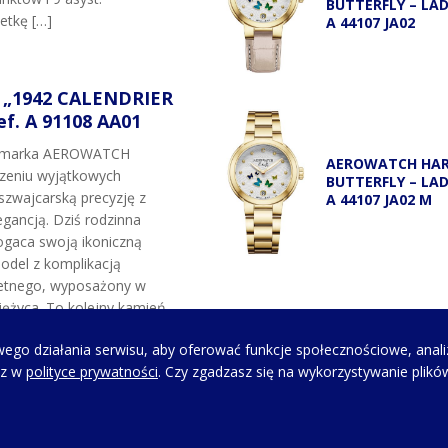
BUTTERFLY – LA
etkę […]
A 44107 JA02
„1942 CALENDRIER
f. A 91108 AA01
t marka AEROWATCH
AEROWATCH HA
rzeniu wyjątkowych
BUTTERFLY – LA
szwajcarską precyzję z
A 44107 JA02 M
gancją. Dziś rodzinna
gaca swoją ikoniczną
odel z komplikacją
etnego, wyposażony w
ężyca. To kolejny kamień
marki oraz hołd dla
ego działania serwisu, aby oferować funkcje społecznościowe, anali
siężyca, które w latach 80.
sz w
polityce prywatności
. Czy zgadzasz się na wykorzystywanie plikó
e prawa zastrzeżone. |
Polityka prywatności
| Realizacja projektu:
Igor Chudy