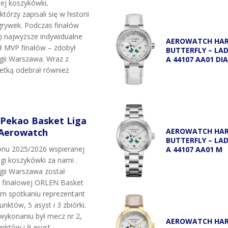
j koszykówki,
tórzy zapisali się w historii
grywek. Podczas finałów
i najwyższe indywidualne
AEROWATCH HA
uł MVP finałów – zdobył
BUTTERFLY – LA
egii Warszawa. Wraz z
A 44107 AA01 DI
etką odebrał również
 Pekao Basket Liga
 Aerowatch
AEROWATCH HA
BUTTERFLY – LA
onu 2025/2026 wspieranej
A 44107 AA01 M
igi koszykówki za nami .
egii Warszawa został
i finałowej ORLEN Basket
ym spotkaniu reprezentant
unktów, 5 asyst i 3 zbiórki.
wykonaniu był mecz nr 2,
AEROWATCH HA
nktów i 9 asyst.