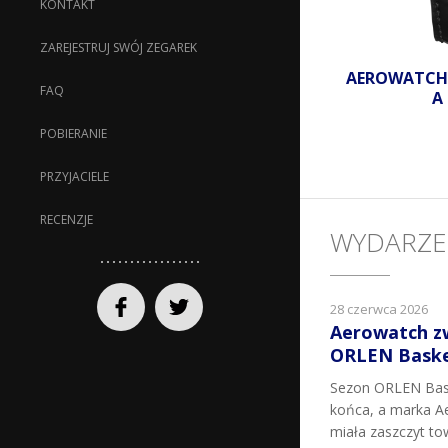
KONTAKT
ZAREJESTRUJ SWÓJ ZEGAREK
AEROWATCH
FAQ
A
POBIERANIE
PRZYJACIELE
RECENZJE
WYDARZE
28 czerwca 2026
Aerowatch z
ORLEN Basket
Sezon ORLEN Bask
końca, a marka Ae
miała zaszczyt t