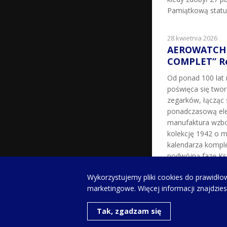
Pamiątkową statu
28 kwietnia 2026
AEROWATCH 
COMPLET” Re
Od ponad 100 la
poświęca się two
zegarków, łącząc 
ponadczasową ele
manufaktura wzbo
kolekcję 1942 o m
kalendarza kompl
podwójną fazę Ksi
milowy w historii 
Wykorzystujemy pliki cookies do prawidłow
zegarków z fazą K
marketingowe. Więcej informacji znajdzie
XX […]
Tak, zgadzam się
Copyright © Wszelki