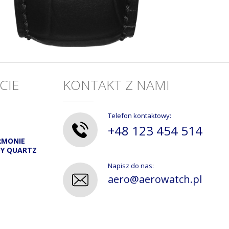
CIE
KONTAKT Z NAMI
Telefon kontaktowy:
+48 123 454 514
RMONIE
DY QUARTZ
Napisz do nas:
aero@aerowatch.pl