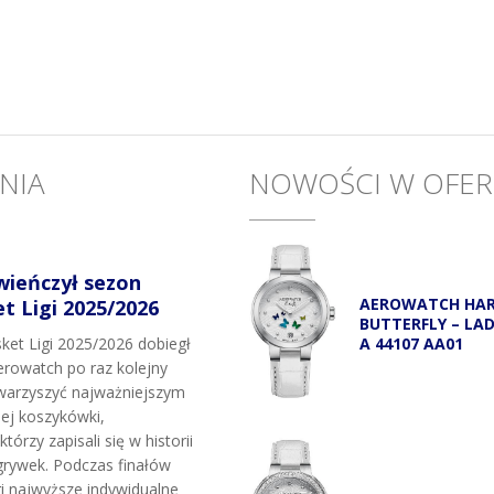
NIA
NOWOŚCI W OFER
wieńczył sezon
AEROWATCH HA
 Ligi 2025/2026
BUTTERFLY – LA
A 44107 AA01
et Ligi 2025/2026 dobiegł
rowatch po raz kolejny
owarzyszyć najważniejszym
j koszykówki,
tórzy zapisali się w historii
grywek. Podczas finałów
i najwyższe indywidualne