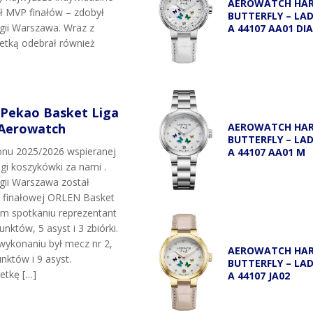
AEROWATCH HA
uł MVP finałów – zdobył
BUTTERFLY – LA
egii Warszawa. Wraz z
A 44107 AA01 DI
etką odebrał również
 Pekao Basket Liga
 Aerowatch
AEROWATCH HA
BUTTERFLY – LA
onu 2025/2026 wspieranej
A 44107 AA01 M
igi koszykówki za nami .
egii Warszawa został
i finałowej ORLEN Basket
ym spotkaniu reprezentant
unktów, 5 asyst i 3 zbiórki.
wykonaniu był mecz nr 2,
AEROWATCH HA
nktów i 9 asyst.
BUTTERFLY – LA
etkę […]
A 44107 JA02