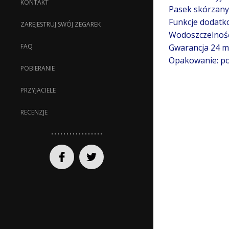
KONTAKT
Pasek skórzany
Funkcje dodatko
ZAREJESTRUJ SWÓJ ZEGAREK
Wodoszczelnoś
Gwarancja 24 mi
FAQ
Opakowanie: po
POBIERANIE
PRZYJACIELE
RECENZJE