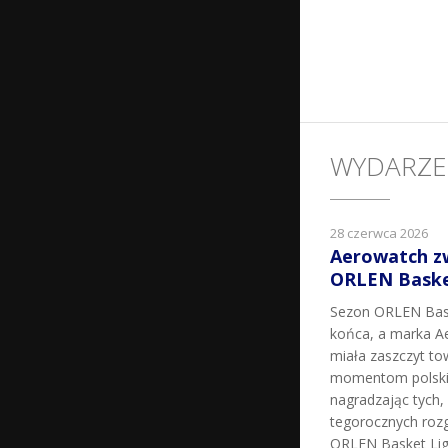
WYDARZE
28 czerwca 2026
Aerowatch z
ORLEN Basket
Sezon ORLEN Bask
końca, a marka Ae
miała zaszczyt t
momentom polskie
nagradzając tych, k
tegorocznych roz
ORLEN Basket Lig