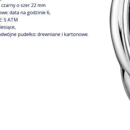
 czarny o szer 22 mm
we: data na godzinie 6,
ć: 5 ATM
esiące,
dwójne pudełko: drewniane i kartonowe.