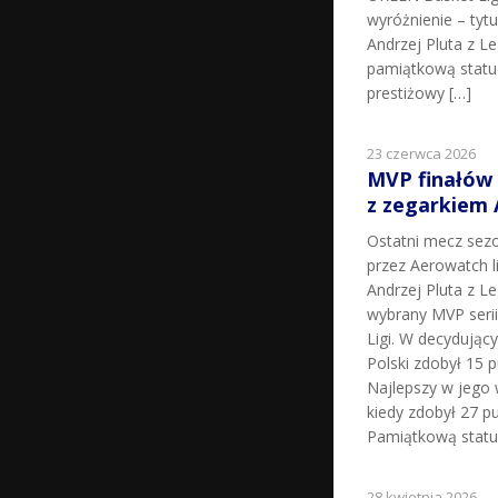
wyróżnienie – tyt
Andrzej Pluta z L
pamiątkową statu
prestiżowy […]
23 czerwca 2026
MVP finałów
z zegarkiem
Ostatni mecz sez
przez Aerowatch l
Andrzej Pluta z L
wybrany MVP seri
Ligi. W decydując
Polski zdobył 15 p
Najlepszy w jego 
kiedy zdobył 27 pu
Pamiątkową statu
28 kwietnia 2026