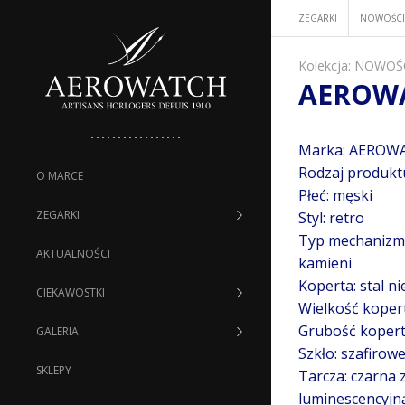
ZEGARKI
NOWOŚCI
Kolekcja:
NOWOŚ
AEROWA
Marka: AEROW
Rodzaj produkt
O MARCE
Płeć: męski
ZEGARKI
Styl: retro
Typ mechanizmu
AKTUALNOŚCI
kamieni
Koperta: stal n
CIEKAWOSTKI
Wielkość kopert
Grubość kopert
GALERIA
Szkło: szafirow
SKLEPY
Tarcza: czarna 
luminescencyjn