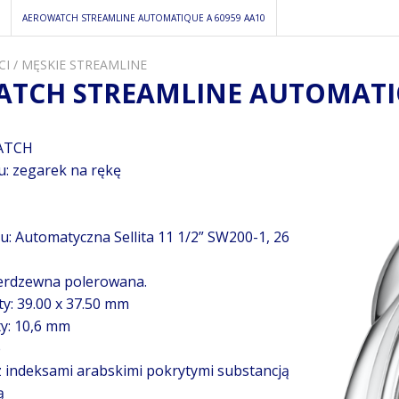
AEROWATCH STREAMLINE AUTOMATIQUE A 60959 AA10
CI
/
MĘSKIE STREAMLINE
TCH STREAMLINE AUTOMATIQ
ATCH
u: zegarek na rękę
: Automatyczna Sellita 11 1/2” SW200-1, 26
ierdzewna polerowana.
y: 39.00 x 37.50 mm
y: 10,6 mm
e
z indeksami arabskimi pokrytymi substancją
ą