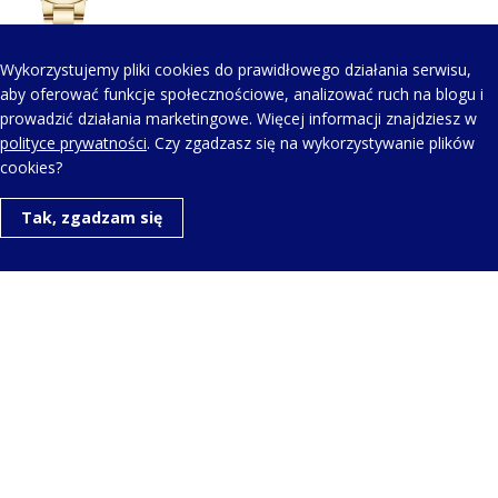
Wykorzystujemy pliki cookies do prawidłowego działania serwisu,
aby oferować funkcje społecznościowe, analizować ruch na blogu i
prowadzić działania marketingowe. Więcej informacji znajdziesz w
KONTAKT Z NAMI
polityce prywatności
. Czy zgadzasz się na wykorzystywanie plików
cookies?
Telefon kontaktowy:
Tak, zgadzam się
+48 123 454 514
Napisz do nas:
aero@aerowatch.pl
Copyright © Wszelkie prawa zastrzeżone. |
Polityka
prywatności
| Realizacja projektu:
Igor Chudy