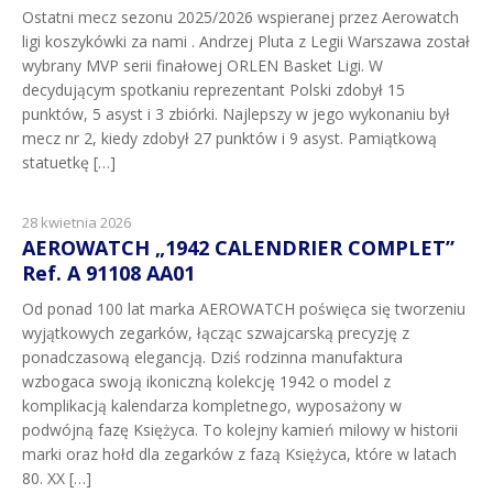
Ostatni mecz sezonu 2025/2026 wspieranej przez Aerowatch
ligi koszykówki za nami . Andrzej Pluta z Legii Warszawa został
wybrany MVP serii finałowej ORLEN Basket Ligi. W
decydującym spotkaniu reprezentant Polski zdobył 15
punktów, 5 asyst i 3 zbiórki. Najlepszy w jego wykonaniu był
mecz nr 2, kiedy zdobył 27 punktów i 9 asyst. Pamiątkową
statuetkę […]
28 kwietnia 2026
AEROWATCH „1942 CALENDRIER COMPLET”
Ref. A 91108 AA01
Od ponad 100 lat marka AEROWATCH poświęca się tworzeniu
wyjątkowych zegarków, łącząc szwajcarską precyzję z
ponadczasową elegancją. Dziś rodzinna manufaktura
wzbogaca swoją ikoniczną kolekcję 1942 o model z
komplikacją kalendarza kompletnego, wyposażony w
podwójną fazę Księżyca. To kolejny kamień milowy w historii
marki oraz hołd dla zegarków z fazą Księżyca, które w latach
80. XX […]