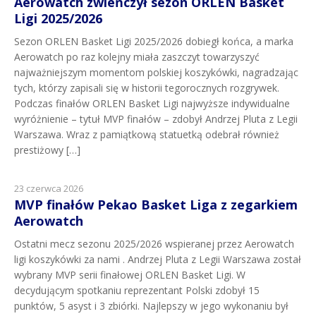
Aerowatch zwieńczył sezon ORLEN Basket
Ligi 2025/2026
Sezon ORLEN Basket Ligi 2025/2026 dobiegł końca, a marka
Aerowatch po raz kolejny miała zaszczyt towarzyszyć
najważniejszym momentom polskiej koszykówki, nagradzając
tych, którzy zapisali się w historii tegorocznych rozgrywek.
Podczas finałów ORLEN Basket Ligi najwyższe indywidualne
wyróżnienie – tytuł MVP finałów – zdobył Andrzej Pluta z Legii
Warszawa. Wraz z pamiątkową statuetką odebrał również
prestiżowy […]
23 czerwca 2026
MVP finałów Pekao Basket Liga z zegarkiem
Aerowatch
Ostatni mecz sezonu 2025/2026 wspieranej przez Aerowatch
ligi koszykówki za nami . Andrzej Pluta z Legii Warszawa został
wybrany MVP serii finałowej ORLEN Basket Ligi. W
decydującym spotkaniu reprezentant Polski zdobył 15
punktów, 5 asyst i 3 zbiórki. Najlepszy w jego wykonaniu był