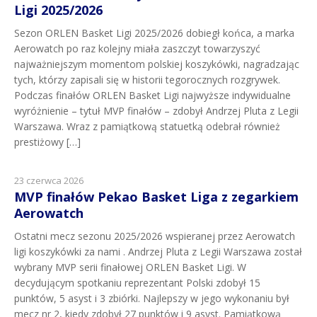
Ligi 2025/2026
Sezon ORLEN Basket Ligi 2025/2026 dobiegł końca, a marka
Aerowatch po raz kolejny miała zaszczyt towarzyszyć
najważniejszym momentom polskiej koszykówki, nagradzając
tych, którzy zapisali się w historii tegorocznych rozgrywek.
Podczas finałów ORLEN Basket Ligi najwyższe indywidualne
wyróżnienie – tytuł MVP finałów – zdobył Andrzej Pluta z Legii
Warszawa. Wraz z pamiątkową statuetką odebrał również
prestiżowy […]
23 czerwca 2026
MVP finałów Pekao Basket Liga z zegarkiem
Aerowatch
Ostatni mecz sezonu 2025/2026 wspieranej przez Aerowatch
ligi koszykówki za nami . Andrzej Pluta z Legii Warszawa został
wybrany MVP serii finałowej ORLEN Basket Ligi. W
decydującym spotkaniu reprezentant Polski zdobył 15
punktów, 5 asyst i 3 zbiórki. Najlepszy w jego wykonaniu był
mecz nr 2, kiedy zdobył 27 punktów i 9 asyst. Pamiątkową