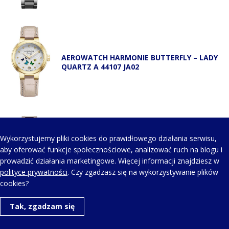
AEROWATCH HARMONIE BUTTERFLY – LADY
QUARTZ A 44107 JA02
Wykorzystujemy pliki cookies do prawidłowego działania serwisu,
AEROWATCH HARMONIE BUTTERFLY – LADY
aby oferować funkcje społecznościowe, analizować ruch na blogu i
QUARTZ A 44107 JA02 M
prowadzić działania marketingowe. Więcej informacji znajdziesz w
polityce prywatności
. Czy zgadzasz się na wykorzystywanie plików
cookies?
Tak, zgadzam się
KONTAKT Z NAMI