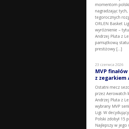
momentom polskie
nagradzając tych, k
tegorocznych roz
ORLEN Basket Lig
wyróżnienie – tyt
Andrzej Pluta z L
pamiątkową statu
prestiżowy […]
23 czerwca 2026
MVP finałów
z zegarkiem
Ostatni mecz sez
przez Aerowatch l
Andrzej Pluta z L
wybrany MVP seri
Ligi. W decydując
Polski zdobył 15 p
Najlepszy w jego 