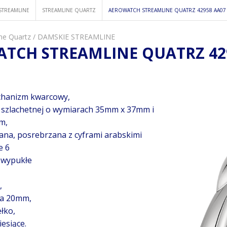
STREAMLINE
STREAMLINE QUARTZ
AEROWATCH STREAMLINE QUATRZ 42958 AA07
ne Quartz
/
DAMSKIE STREAMLINE
TCH STREAMLINE QUATRZ 42
chanizm kwarcowy,
i szlachetnej o wymiarach 35mm x 37mm i
m,
ana, posrebrzana z cyframi arabskimi
e 6
e wypukłe
,
ka 20mm,
łko,
esiące.