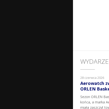
WYDARZE
28 czerwca 2026
Aerowatch z
ORLEN Basket
Sezon ORLEN Bask
końca, a marka Ae
miała zaszczyt t