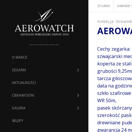
ZEGARKI
DAMSKIE 
Kolekcja:
Streamli
AEROWA
Cechy zegarka:
szwajcarski me
O MARCE
koperta ze stal
ZEGARKI
grubości 9,25m
tarcza giloszow
AKTUALNOŚCI
data na godzini
szkło szafirow
CIEKAWOSTKI
WR 50m,
pasek skórzany
GALERIA
szerokość pas
SKLEPY
drewniane pude
gwarancja 24 mi