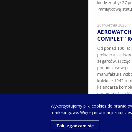
kiedy zdobył 27 pu
Pamiątkową statu
28 kwietnia 2026
AEROWATCH 
COMPLET” Re
Od ponad 100 la
poświęca się two
zegarków, łącząc 
ponadczasową ele
manufaktura wzbo
kolekcję 1942 o m
kalendarza kompl
podwójną fazę Ksi
milowy w historii 
Wykorzystujemy pliki cookies do prawidłow
zegarków z fazą K
marketingowe. Więcej informacji znajdzie
XX […]
Tak, zgadzam się