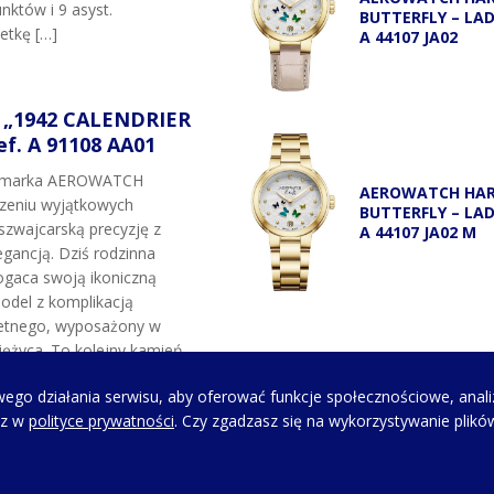
nktów i 9 asyst.
BUTTERFLY – LA
etkę […]
A 44107 JA02
„1942 CALENDRIER
f. A 91108 AA01
t marka AEROWATCH
AEROWATCH HA
rzeniu wyjątkowych
BUTTERFLY – LA
szwajcarską precyzję z
A 44107 JA02 M
gancją. Dziś rodzinna
gaca swoją ikoniczną
odel z komplikacją
etnego, wyposażony w
ężyca. To kolejny kamień
marki oraz hołd dla
ego działania serwisu, aby oferować funkcje społecznościowe, anali
siężyca, które w latach 80.
sz w
polityce prywatności
. Czy zgadzasz się na wykorzystywanie plikó