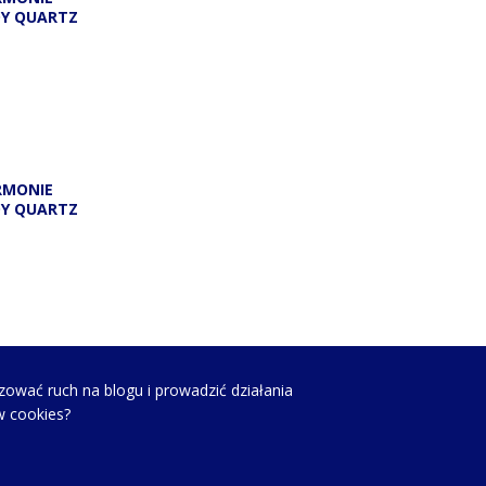
DY QUARTZ
RMONIE
DY QUARTZ
zować ruch na blogu i prowadzić działania
w cookies?