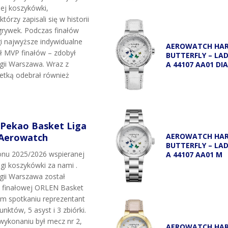
j koszykówki,
tórzy zapisali się w historii
grywek. Podczas finałów
i najwyższe indywidualne
AEROWATCH HA
uł MVP finałów – zdobył
BUTTERFLY – LA
egii Warszawa. Wraz z
A 44107 AA01 DI
etką odebrał również
 Pekao Basket Liga
 Aerowatch
AEROWATCH HA
BUTTERFLY – LA
onu 2025/2026 wspieranej
A 44107 AA01 M
igi koszykówki za nami .
egii Warszawa został
i finałowej ORLEN Basket
ym spotkaniu reprezentant
unktów, 5 asyst i 3 zbiórki.
wykonaniu był mecz nr 2,
AEROWATCH HA