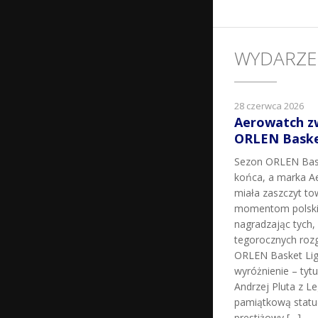
WYDARZE
28 czerwca 2026
Aerowatch z
ORLEN Basket
Sezon ORLEN Bask
końca, a marka Ae
miała zaszczyt t
momentom polskie
nagradzając tych, k
tegorocznych roz
ORLEN Basket Lig
wyróżnienie – tyt
Andrzej Pluta z L
pamiątkową statu
prestiżowy […]