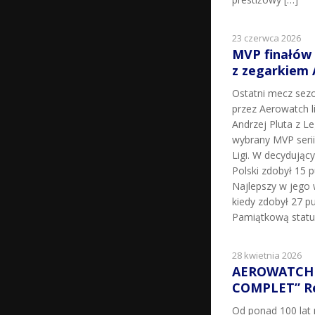
23 czerwca 2026
MVP finałów
z zegarkiem
Ostatni mecz sez
przez Aerowatch l
Andrzej Pluta z L
wybrany MVP seri
Ligi. W decydując
Polski zdobył 15 p
Najlepszy w jego 
kiedy zdobył 27 pu
Pamiątkową statu
28 kwietnia 2026
AEROWATCH 
COMPLET” Re
Od ponad 100 la