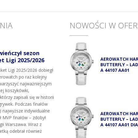
NIA
NOWOŚCI W OFER
wieńczył sezon
AEROWATCH HA
 Ligi 2025/2026
BUTTERFLY – LA
A 44107 AA01
et Ligi 2025/2026 dobiegł
rowatch po raz kolejny
owarzyszyć najważniejszym
j koszykówki,
tórzy zapisali się w historii
grywek. Podczas finałów
i najwyższe indywidualne
AEROWATCH HA
uł MVP finałów – zdobył
BUTTERFLY – LA
egii Warszawa. Wraz z
A 44107 AA01 DI
etką odebrał również