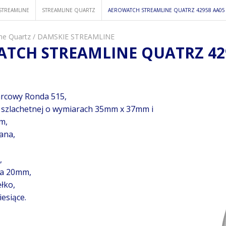
STREAMLINE
STREAMLINE QUARTZ
AEROWATCH STREAMLINE QUATRZ 42958 AA05
ne Quartz
/
DAMSKIE STREAMLINE
TCH STREAMLINE QUATRZ 42
rcowy Ronda 515,
i szlachetnej o wymiarach 35mm x 37mm i
m,
ana,
,
ka 20mm,
łko,
esiące.