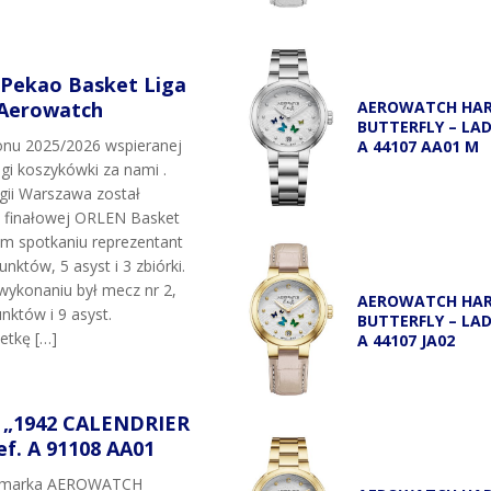
 Pekao Basket Liga
 Aerowatch
AEROWATCH HA
BUTTERFLY – LA
onu 2025/2026 wspieranej
A 44107 AA01 M
igi koszykówki za nami .
egii Warszawa został
i finałowej ORLEN Basket
ym spotkaniu reprezentant
unktów, 5 asyst i 3 zbiórki.
wykonaniu był mecz nr 2,
AEROWATCH HA
nktów i 9 asyst.
BUTTERFLY – LA
etkę […]
A 44107 JA02
„1942 CALENDRIER
f. A 91108 AA01
t marka AEROWATCH