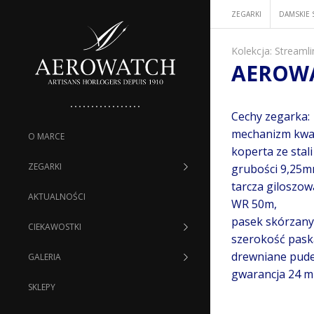
ZEGARKI
DAMSKIE 
Kolekcja:
Streamli
AEROWA
Cechy zegarka:
mechanizm kwa
O MARCE
koperta ze stal
ZEGARKI
grubości 9,25m
tarcza giloszow
AKTUALNOŚCI
WR 50m,
pasek skórzany
CIEKAWOSTKI
szerokość pas
drewniane pude
GALERIA
gwarancja 24 mi
SKLEPY