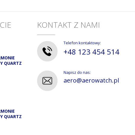
CIE
KONTAKT Z NAMI
Telefon kontaktowy:
+48 123 454 514
RMONIE
DY QUARTZ
Napisz do nas:
aero@aerowatch.pl
RMONIE
DY QUARTZ
A