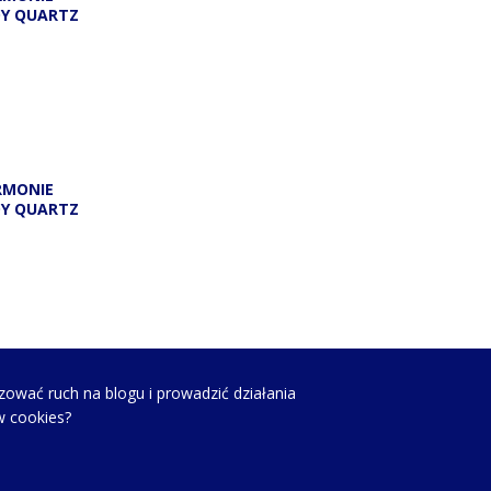
DY QUARTZ
RMONIE
DY QUARTZ
zować ruch na blogu i prowadzić działania
w cookies?