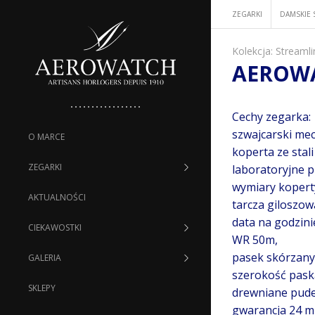
ZEGARKI
DAMSKIE 
Kolekcja:
Streamli
AEROWA
Cechy zegarka:
szwajcarski me
O MARCE
koperta ze stal
ZEGARKI
laboratoryjne p
wymiary kopert
AKTUALNOŚCI
tarcza giloszo
data na godzini
CIEKAWOSTKI
WR 50m,
pasek skórzany
GALERIA
szerokość pas
SKLEPY
drewniane pude
gwarancja 24 mi