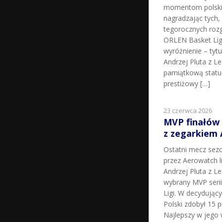
momentom polskie
nagradzając tych, k
tegorocznych roz
ORLEN Basket Lig
wyróżnienie – tyt
Andrzej Pluta z L
pamiątkową statu
prestiżowy […]
23 czerwca 2026
MVP finałów
z zegarkiem
Ostatni mecz sez
przez Aerowatch l
Andrzej Pluta z L
wybrany MVP seri
Ligi. W decydując
Polski zdobył 15 p
Najlepszy w jego 