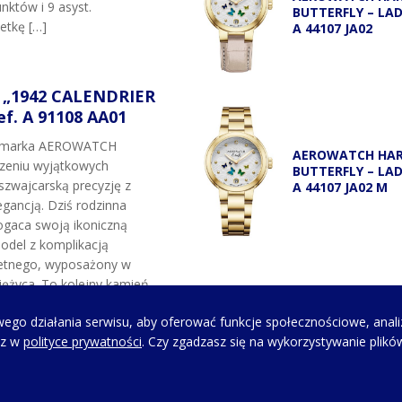
nktów i 9 asyst.
BUTTERFLY – LA
etkę […]
A 44107 JA02
„1942 CALENDRIER
f. A 91108 AA01
t marka AEROWATCH
AEROWATCH HA
rzeniu wyjątkowych
BUTTERFLY – LA
szwajcarską precyzję z
A 44107 JA02 M
gancją. Dziś rodzinna
gaca swoją ikoniczną
odel z komplikacją
etnego, wyposażony w
ężyca. To kolejny kamień
marki oraz hołd dla
ego działania serwisu, aby oferować funkcje społecznościowe, anali
siężyca, które w latach 80.
sz w
polityce prywatności
. Czy zgadzasz się na wykorzystywanie plikó