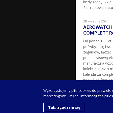
kiedy zdobył 27 pu
Pamiątkową statu
28 kwietnia 2026
AEROWATCH 
COMPLET” Re
Od ponad 100 la
poświęca się two
zegarków, łącząc 
ponadczasową ele
manufaktura wzbo
kolekcję 1942 o m
kalendarza kompl
podwójną fazę Ksi
milowy w historii 
Wykorzystujemy pliki cookies do prawidłow
zegarków z fazą K
marketingowe. Więcej informacji znajdzie
XX […]
Tak, zgadzam się