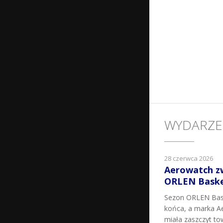
WYDARZE
28 czerwca 2026
Aerowatch z
ORLEN Basket
Sezon ORLEN Bask
końca, a marka Ae
miała zaszczyt t