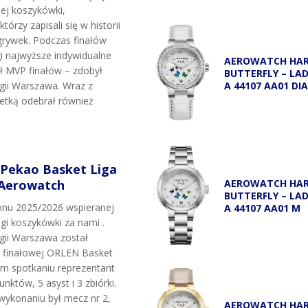
j koszykówki,
tórzy zapisali się w historii
grywek. Podczas finałów
i najwyższe indywidualne
AEROWATCH HA
uł MVP finałów – zdobył
BUTTERFLY – LA
egii Warszawa. Wraz z
A 44107 AA01 DI
etką odebrał również
 Pekao Basket Liga
 Aerowatch
AEROWATCH HA
BUTTERFLY – LA
onu 2025/2026 wspieranej
A 44107 AA01 M
igi koszykówki za nami .
egii Warszawa został
i finałowej ORLEN Basket
ym spotkaniu reprezentant
unktów, 5 asyst i 3 zbiórki.
wykonaniu był mecz nr 2,
AEROWATCH HA