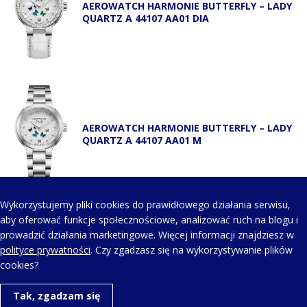
AEROWATCH HARMONIE BUTTERFLY – LADY
QUARTZ A 44107 AA01 DIA
AEROWATCH HARMONIE BUTTERFLY – LADY
QUARTZ A 44107 AA01 M
Wykorzystujemy pliki cookies do prawidłowego działania serwisu,
aby oferować funkcje społecznościowe, analizować ruch na blogu i
prowadzić działania marketingowe. Więcej informacji znajdziesz w
AEROWATCH HARMONIE BUTTERFLY – LADY
polityce prywatności
. Czy zgadzasz się na wykorzystywanie plików
QUARTZ A 44107 JA02
cookies?
Tak, zgadzam się