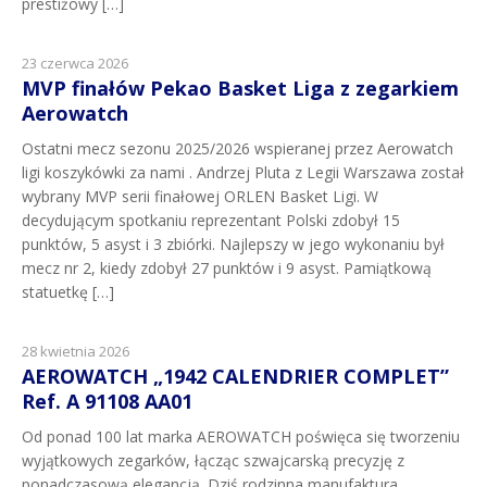
prestiżowy […]
23 czerwca 2026
MVP finałów Pekao Basket Liga z zegarkiem
Aerowatch
Ostatni mecz sezonu 2025/2026 wspieranej przez Aerowatch
ligi koszykówki za nami . Andrzej Pluta z Legii Warszawa został
wybrany MVP serii finałowej ORLEN Basket Ligi. W
decydującym spotkaniu reprezentant Polski zdobył 15
punktów, 5 asyst i 3 zbiórki. Najlepszy w jego wykonaniu był
mecz nr 2, kiedy zdobył 27 punktów i 9 asyst. Pamiątkową
statuetkę […]
28 kwietnia 2026
AEROWATCH „1942 CALENDRIER COMPLET”
Ref. A 91108 AA01
Od ponad 100 lat marka AEROWATCH poświęca się tworzeniu
wyjątkowych zegarków, łącząc szwajcarską precyzję z
ponadczasową elegancją. Dziś rodzinna manufaktura