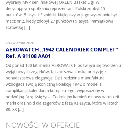
wybrany MVP serii finałowej ORLEN Basket Ligi. W
decydującym spotkaniu reprezentant Polski zdobył 15
punktów, 5 asyst i 3 zbiórki. Najlepszy w jego wykonaniu był
mecz nr 2, kiedy zdobył 27 punktów i 9 asyst. Pamiątkową
statuetkę […]
28 kwietnia 2026
AEROWATCH „1942 CALENDRIER COMPLET”
Ref. A 91108 AA01
Od ponad 100 lat marka AEROWATCH poświęca się tworzeniu
wyjątkowych zegarków, łącząc szwajcarską precyzję z
ponadczasową elegancją. Dziś rodzinna manufaktura
wzbogaca swoją ikoniczną kolekcję 1942 o model z
komplikacją kalendarza kompletnego, wyposażony w
podwójną fazę Księżyca. To kolejny kamień milowy w historii
marki oraz hołd dla zegarków z fazą Księżyca, które w latach
80. XX […]
NOWOŚCI W OFERCIE