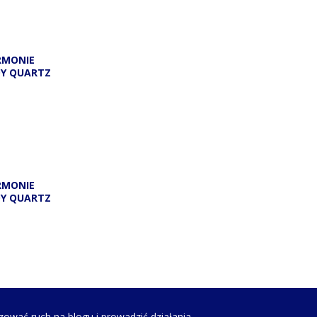
RMONIE
DY QUARTZ
RMONIE
DY QUARTZ
zować ruch na blogu i prowadzić działania