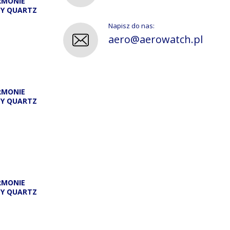
RMONIE
DY QUARTZ
Napisz do nas:
aero@aerowatch.pl
RMONIE
DY QUARTZ
A
RMONIE
DY QUARTZ