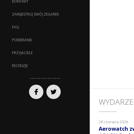
KONTAKT
ZAREJESTRUJ SWÓJ ZEGAREK
FAQ
POBIERANIE
PRZYJACIELE
RECENZJE
WYDARZE
28 czerwca 2026
Aerowatch z