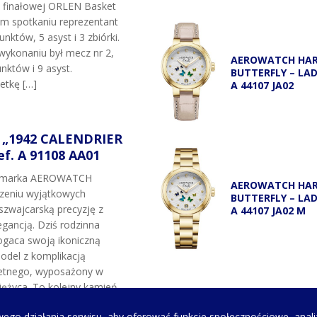
i finałowej ORLEN Basket
ym spotkaniu reprezentant
unktów, 5 asyst i 3 zbiórki.
wykonaniu był mecz nr 2,
AEROWATCH HA
nktów i 9 asyst.
BUTTERFLY – LA
etkę […]
A 44107 JA02
„1942 CALENDRIER
f. A 91108 AA01
t marka AEROWATCH
AEROWATCH HA
rzeniu wyjątkowych
BUTTERFLY – LA
szwajcarską precyzję z
A 44107 JA02 M
gancją. Dziś rodzinna
gaca swoją ikoniczną
odel z komplikacją
etnego, wyposażony w
ężyca. To kolejny kamień
marki oraz hołd dla
ego działania serwisu, aby oferować funkcje społecznościowe, anali