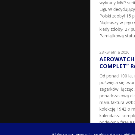
wybrany MVP seri
Ligi. W decydując
Polski zdobył 15 p
Najlepszy w jego 
kiedy zdobył 27 pu
Pamiątkową statu
28 kwietnia 2026
AEROWATCH 
COMPLET” Re
Od ponad 100 la
poświęca się two
zegarków, łącząc 
ponadczasową ele
manufaktura wzbo
kolekcję 1942 o m
kalendarza kompl
podwójną fazę Ksi
milowy w historii 
Wykorzystujemy pliki cookies do prawidłow