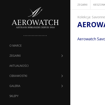
ZEGARKI
KIESZON
Kolekcja:
Savonnet
AEROWA
Aerowatch Savo
O MARCE
ZEGARKI
AKTUALNOŚCI
CIEKAWOSTKI
GALERIA
SKLEPY