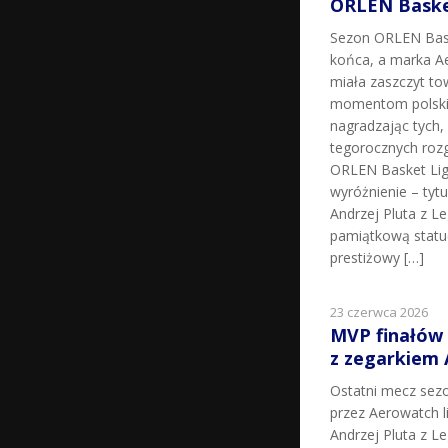
ORLEN Basket
Sezon ORLEN Bask
końca, a marka Ae
miała zaszczyt t
momentom polskie
nagradzając tych, k
tegorocznych roz
ORLEN Basket Lig
wyróżnienie – tyt
Andrzej Pluta z L
pamiątkową statu
prestiżowy […]
23 czerwca 2026
MVP finałów
z zegarkiem
Ostatni mecz sez
przez Aerowatch l
Andrzej Pluta z L