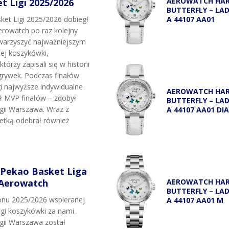
AEROWATCH HA
 Ligi 2025/2026
BUTTERFLY – LA
A 44107 AA01
et Ligi 2025/2026 dobiegł
rowatch po raz kolejny
owarzyszyć najważniejszym
j koszykówki,
tórzy zapisali się w historii
grywek. Podczas finałów
i najwyższe indywidualne
AEROWATCH HA
uł MVP finałów – zdobył
BUTTERFLY – LA
egii Warszawa. Wraz z
A 44107 AA01 DI
etką odebrał również
 Pekao Basket Liga
 Aerowatch
AEROWATCH HA
BUTTERFLY – LA
onu 2025/2026 wspieranej
A 44107 AA01 M
igi koszykówki za nami .
egii Warszawa został