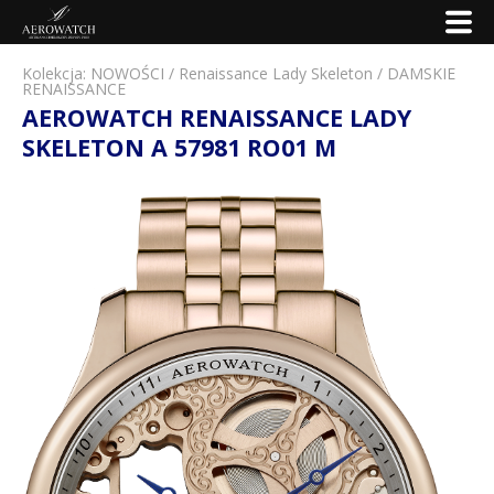
Kolekcja:
NOWOŚCI
/
Renaissance Lady Skeleton
/
DAMSKIE
RENAISSANCE
AEROWATCH RENAISSANCE LADY
SKELETON A 57981 RO01 M