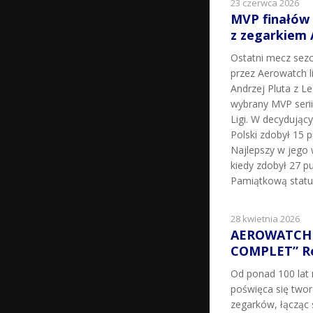
23 czerwca 2026
MVP finałów
z zegarkiem
Ostatni mecz sez
przez Aerowatch l
Andrzej Pluta z L
wybrany MVP seri
Ligi. W decydując
Polski zdobył 15 p
Najlepszy w jego 
kiedy zdobył 27 pu
Pamiątkową statu
28 kwietnia 2026
AEROWATCH 
COMPLET” Re
Od ponad 100 la
poświęca się two
zegarków, łącząc 