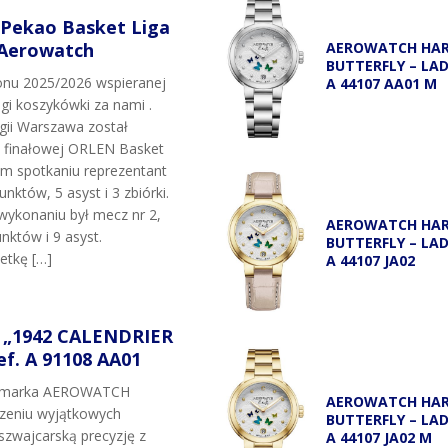
 Pekao Basket Liga
 Aerowatch
AEROWATCH HA
BUTTERFLY – LA
onu 2025/2026 wspieranej
A 44107 AA01 M
igi koszykówki za nami .
egii Warszawa został
i finałowej ORLEN Basket
ym spotkaniu reprezentant
unktów, 5 asyst i 3 zbiórki.
wykonaniu był mecz nr 2,
AEROWATCH HA
nktów i 9 asyst.
BUTTERFLY – LA
etkę […]
A 44107 JA02
„1942 CALENDRIER
f. A 91108 AA01
t marka AEROWATCH
AEROWATCH HA
rzeniu wyjątkowych
BUTTERFLY – LA
szwajcarską precyzję z
A 44107 JA02 M