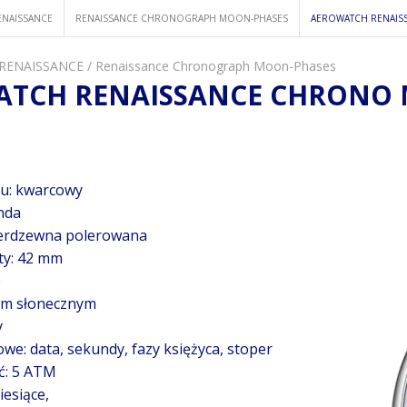
ENAISSANCE
RENAISSANCE CHRONOGRAPH MOON-PHASES
AEROWATCH RENAIS
 RENAISSANCE
/
Renaissance Chronograph Moon-Phases
TCH RENAISSANCE CHRONO M
u: kwarcowy
nda
nierdzewna polerowana
ty: 42 mm
e
fem słonecznym
y
we: data, sekundy, fazy księżyca, stoper
ć: 5 ATM
esiące,