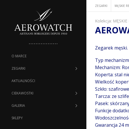
ZEGARKI
MĘSKIE R
Kolekcja:
MĘSKIE
AEROWA
Zegarek męski.
O MARCE
Typ mechanizm
Mechanizm: Ro
ZEGARKI
Koperta: stal 
AKTUALNOŚCI
Wielkość koper
Szkło: szafirow
CIEKAWOSTKI
Tarcza: ze szli
Pasek: skórzan
GALERIA
Funkcje dodatko
Wodoszczelnoś
SKLEPY
Gwarancja 24 mi