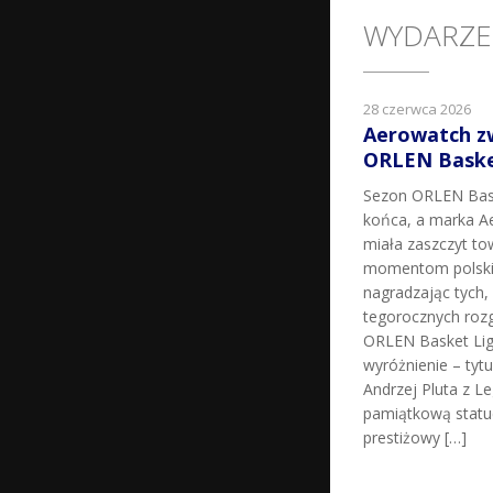
WYDARZE
28 czerwca 2026
Aerowatch z
ORLEN Basket
Sezon ORLEN Bask
końca, a marka Ae
miała zaszczyt t
momentom polskie
nagradzając tych, k
tegorocznych roz
ORLEN Basket Lig
wyróżnienie – tyt
Andrzej Pluta z L
pamiątkową statu
prestiżowy […]