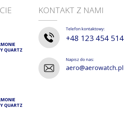
CIE
KONTAKT Z NAMI
Telefon kontaktowy:
+48 123 454 514
RMONIE
DY QUARTZ
Napisz do nas:
aero@aerowatch.pl
RMONIE
DY QUARTZ
A