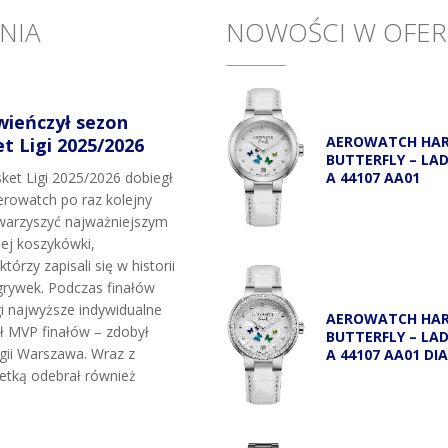
NIA
NOWOŚCI W OFER
wieńczył sezon
AEROWATCH HA
 Ligi 2025/2026
BUTTERFLY – LA
A 44107 AA01
et Ligi 2025/2026 dobiegł
rowatch po raz kolejny
owarzyszyć najważniejszym
j koszykówki,
tórzy zapisali się w historii
grywek. Podczas finałów
i najwyższe indywidualne
AEROWATCH HA
uł MVP finałów – zdobył
BUTTERFLY – LA
egii Warszawa. Wraz z
A 44107 AA01 DI
etką odebrał również