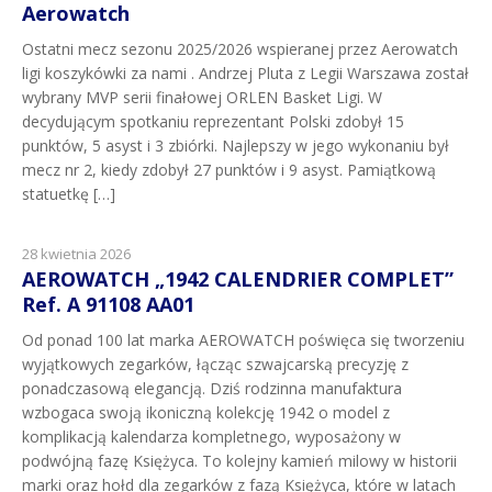
Aerowatch
Ostatni mecz sezonu 2025/2026 wspieranej przez Aerowatch
ligi koszykówki za nami . Andrzej Pluta z Legii Warszawa został
wybrany MVP serii finałowej ORLEN Basket Ligi. W
decydującym spotkaniu reprezentant Polski zdobył 15
punktów, 5 asyst i 3 zbiórki. Najlepszy w jego wykonaniu był
mecz nr 2, kiedy zdobył 27 punktów i 9 asyst. Pamiątkową
statuetkę […]
28 kwietnia 2026
AEROWATCH „1942 CALENDRIER COMPLET”
Ref. A 91108 AA01
Od ponad 100 lat marka AEROWATCH poświęca się tworzeniu
wyjątkowych zegarków, łącząc szwajcarską precyzję z
ponadczasową elegancją. Dziś rodzinna manufaktura
wzbogaca swoją ikoniczną kolekcję 1942 o model z
komplikacją kalendarza kompletnego, wyposażony w
podwójną fazę Księżyca. To kolejny kamień milowy w historii
marki oraz hołd dla zegarków z fazą Księżyca, które w latach