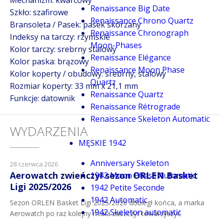
Mechanizm: kwarcowy
Renaissance Big Date
Szkło: szafirowe
Renaissance Chrono Quartz
Bransoleta / Pasek: pasek skórzany
Renaissance Chronograph
Indeksy na tarczy: rzymskie
Moon-Phases
Kolor tarczy: srebrny stalowy
Renaissance Elégance
Kolor paska: brązowy
Renaissance Moon Phase
Kolor koperty / obudowy: srebrny, stalowy
Quartz
Rozmiar koperty: 33 mm x 21,1 mm
Renaissance Quartz
Funkcje: datownik
Renaissance Rétrograde
Renaissance Skeleton Automatic
WYDARZENIA
MĘSKIE 1942
Anniversary Skeleton
28 czerwca 2026
Aerowatch zwieńczył sezon ORLEN Basket
1942 Moon Phase Automatic
Ligi 2025/2026
1942 Petite Seconde
1942 Automatic
Sezon ORLEN Basket Ligi 2025/2026 dobiegł końca, a marka
1942 Skeleton automatic
Aerowatch po raz kolejny miała zaszczyt towarzyszyć