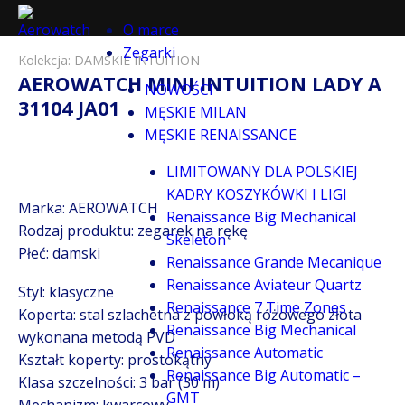
O marce
Zegarki
Kolekcja:
DAMSKIE INTUITION
AEROWATCH MINI INTUITION LADY A
NOWOŚCI
31104 JA01
MĘSKIE MILAN
MĘSKIE RENAISSANCE
LIMITOWANY DLA POLSKIEJ
KADRY KOSZYKÓWKI I LIGI
Marka: AEROWATCH
Renaissance Big Mechanical
Rodzaj produktu: zegarek na rękę
Skeleton
Płeć: damski
Renaissance Grande Mecanique
Renaissance Aviateur Quartz
Styl: klasyczne
Renaissance 7 Time Zones
Koperta: stal szlachetna z powłoką różowego złota
Renaissance Big Mechanical
wykonana metodą PVD
Renaissance Automatic
Kształt koperty: prostokątny
Renaissance Big Automatic –
Klasa szczelności: 3 bar (30 m)
GMT