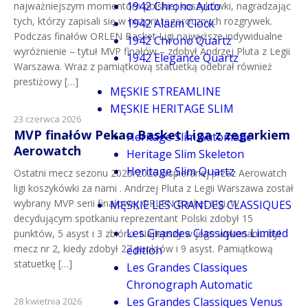
1942 Chrono Auto
najważniejszym momentom polskiej koszykówki, nagradzając
tych, którzy zapisali się w historii tegorocznych rozgrywek.
1942 Alarm Clock
Podczas finałów ORLEN Basket Ligi najwyższe indywidualne
1942 Chrono Quartz
wyróżnienie – tytuł MVP finałów – zdobył Andrzej Pluta z Legii
1942 Elegance Quartz
Warszawa. Wraz z pamiątkową statuetką odebrał również
prestiżowy […]
MĘSKIE STREAMLINE
MĘSKIE HERITAGE SLIM
23 czerwca 2026
MVP finałów Pekao Basket Liga z zegarkiem
Heritage Slim Automatic
Aerowatch
Heritage Slim Skeleton
Heritage Slim Quartz
Ostatni mecz sezonu 2025/2026 wspieranej przez Aerowatch
ligi koszykówki za nami . Andrzej Pluta z Legii Warszawa został
wybrany MVP serii finałowej ORLEN Basket Ligi. W
MĘSKIE LES GRANDES CLASSIQUES
decydującym spotkaniu reprezentant Polski zdobył 15
Les Grandes Classiques Limited
punktów, 5 asyst i 3 zbiórki. Najlepszy w jego wykonaniu był
mecz nr 2, kiedy zdobył 27 punktów i 9 asyst. Pamiątkową
edition
statuetkę […]
Les Grandes Classiques
Chronograph Automatic
Les Grandes Classiques Venus
28 kwietnia 2026