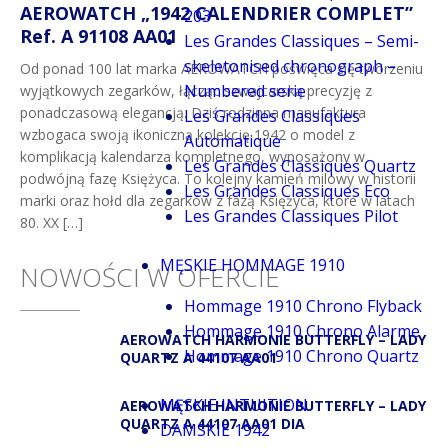
AEROWATCH „1942 CALENDRIER COMPLET”
203
Ref. A 91108 AA01
Les Grandes Classiques – Semi-
skeletonised chronograph –
Od ponad 100 lat marka AEROWATCH poświęca się tworzeniu
Numbered serie
wyjątkowych zegarków, łącząc szwajcarską precyzję z
ponadczasową elegancją. Dziś rodzinna manufaktura
Les Grandes Classiques
wzbogaca swoją ikoniczną kolekcję 1942 o model z
Automatique
komplikacją kalendarza kompletnego, wyposażony w
Les Grandes Classiques Quartz
podwójną fazę Księżyca. To kolejny kamień milowy w historii
Les Grandes Classiques Eco
marki oraz hołd dla zegarków z fazą Księżyca, które w latach
Les Grandes Classiques Pilot
80. XX […]
MĘSKIE HOMMAGE 1910
NOWOŚCI W OFERCIE
Hommage 1910 Chrono Flyback
Hommage 1910 Chrono Alarme
AEROWATCH HARMONIE BUTTERFLY – LADY
Hommage 1910 Chrono Quartz
QUARTZ A 44107 AA01
MĘSKIE INTUITION
AEROWATCH HARMONIE BUTTERFLY – LADY
QUARTZ A 44107 AA01 DIA
DAMSKIE 1942