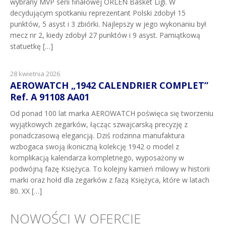
wybrany MVP serii finałowej ORLEN Basket Ligi. W
decydującym spotkaniu reprezentant Polski zdobył 15
punktów, 5 asyst i 3 zbiórki. Najlepszy w jego wykonaniu był
mecz nr 2, kiedy zdobył 27 punktów i 9 asyst. Pamiątkową
statuetkę […]
28 kwietnia 2026
AEROWATCH „1942 CALENDRIER COMPLET”
Ref. A 91108 AA01
Od ponad 100 lat marka AEROWATCH poświęca się tworzeniu
wyjątkowych zegarków, łącząc szwajcarską precyzję z
ponadczasową elegancją. Dziś rodzinna manufaktura
wzbogaca swoją ikoniczną kolekcję 1942 o model z
komplikacją kalendarza kompletnego, wyposażony w
podwójną fazę Księżyca. To kolejny kamień milowy w historii
marki oraz hołd dla zegarków z fazą Księżyca, które w latach
80. XX […]
NOWOŚCI W OFERCIE