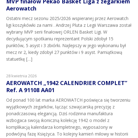
MVP finałów Pekao Basket Liga z zegarkiem
Aerowatch
Ostatni mecz sezonu 2025/2026 wspieranej przez Aerowatch
ligi koszykówki za nami . Andrzej Pluta z Legii Warszawa został
wybrany MVP serii finałowej ORLEN Basket Ligi. W
decydującym spotkaniu reprezentant Polski zdobył 15
punktów, 5 asyst i 3 zbiórki. Najlepszy w jego wykonaniu był
mecz nr 2, kiedy zdobył 27 punktów i 9 asyst. Pamiątkową
statuetkę […]
28 kwietnia 2026
AEROWATCH „1942 CALENDRIER COMPLET”
Ref. A 91108 AA01
Od ponad 100 lat marka AEROWATCH poświęca się tworzeniu
wyjątkowych zegarków, łącząc szwajcarską precyzję z
ponadczasową elegancją. Dziś rodzinna manufaktura
wzbogaca swoją ikoniczną kolekcję 1942 o model z
komplikacją kalendarza kompletnego, wyposażony w
podwójną fazę Księżyca. To kolejny kamień milowy w historii