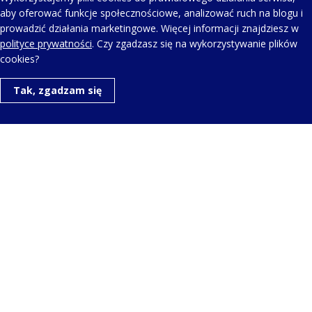
AEROWATCH HARMONIE BUTTERFLY – LADY
aby oferować funkcje społecznościowe, analizować ruch na blogu i
QUARTZ A 44107 JA02 M
prowadzić działania marketingowe. Więcej informacji znajdziesz w
polityce prywatności
. Czy zgadzasz się na wykorzystywanie plików
cookies?
Tak, zgadzam się
KONTAKT Z NAMI
Telefon kontaktowy:
+48 123 454 514
Napisz do nas:
aero@aerowatch.pl