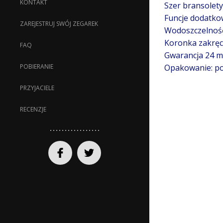
KONTAKT
Szer bransolet
Funcje dodatkow
ZAREJESTRUJ SWÓJ ZEGAREK
Wodoszczelność
Koronka zakrę
FAQ
Gwarancja 24 mi
Opakowanie: po
POBIERANIE
PRZYJACIELE
RECENZJE