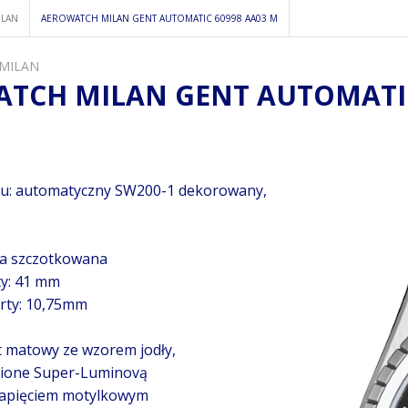
ILAN
AEROWATCH MILAN GENT AUTOMATIC 60998 AA03 M
 MILAN
TCH MILAN GENT AUTOMATIC
u: automatyczny SW200-1 dekorowany,
wa szczotkowana
ty: 41 mm
rty: 10,75mm
e
t matowy ze wzorem jodły,
nione Super-Luminovą
zapięciem motylkowym