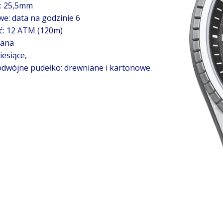
y: 25,5mm
e: data na godzinie 6
: 12 ATM (120m)
cana
esiące,
dwójne pudełko: drewniane i kartonowe.