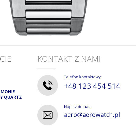
CIE
KONTAKT Z NAMI
Telefon kontaktowy:
+48 123 454 514
RMONIE
DY QUARTZ
Napisz do nas:
aero@aerowatch.pl