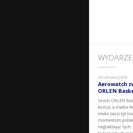
WYDARZE
28 czerwca 2026
Aerowatch z
ORLEN Basket
Sezon ORLEN Bask
końca, a marka Ae
miała zaszczyt t
momentom polskie
nagradzając tych, k