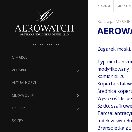
ZEGARKI
MĘSKIE M
Kolekcja:
MĘSKIE
AEROWA
Zegarek męski.
O MARCE
Typ mechanizm
modyfikowany
ZEGARKI
kamienie: 26
AKTUALNOŚCI
Koperta: stalo
Średnica koper
CIEKAWOSTKI
Wysokość kope
Szkło: szafirow
GALERIA
Tarcza: antracy
Indeksy: wypeł
SKLEPY
Bransoletka z 