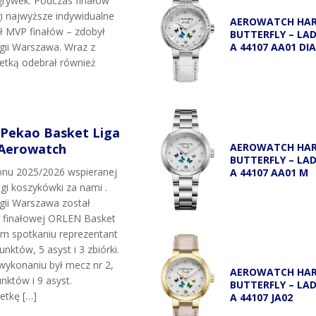
grywek. Podczas finałów
i najwyższe indywidualne
AEROWATCH HA
uł MVP finałów – zdobył
BUTTERFLY – LA
egii Warszawa. Wraz z
A 44107 AA01 DI
etką odebrał również
 Pekao Basket Liga
 Aerowatch
AEROWATCH HA
BUTTERFLY – LA
onu 2025/2026 wspieranej
A 44107 AA01 M
igi koszykówki za nami .
egii Warszawa został
i finałowej ORLEN Basket
ym spotkaniu reprezentant
unktów, 5 asyst i 3 zbiórki.
wykonaniu był mecz nr 2,
AEROWATCH HA
nktów i 9 asyst.
BUTTERFLY – LA
etkę […]
A 44107 JA02