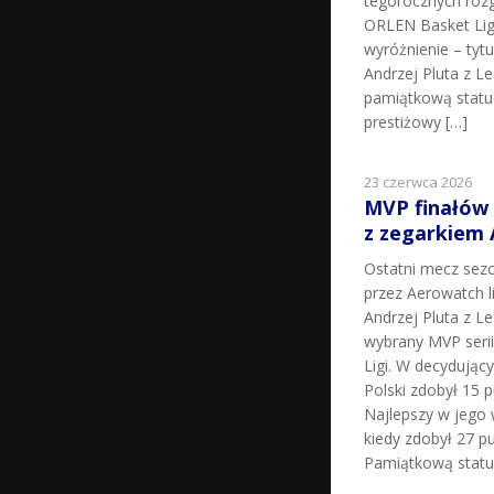
tegorocznych roz
ORLEN Basket Lig
wyróżnienie – tyt
Andrzej Pluta z L
pamiątkową statu
prestiżowy […]
23 czerwca 2026
MVP finałów
z zegarkiem
Ostatni mecz sez
przez Aerowatch l
Andrzej Pluta z L
wybrany MVP seri
Ligi. W decydując
Polski zdobył 15 p
Najlepszy w jego 
kiedy zdobył 27 pu
Pamiątkową statu