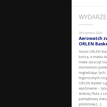
WYDARZE
28 czerwca 2026
Aerowatch z
ORLEN Basket
Sezon ORLEN Bask
końca, a marka Ae
miała zaszczyt t
momentom polskie
nagradzając tych, k
tegorocznych roz
ORLEN Basket Lig
wyróżnienie – tyt
Andrzej Pluta z L
pamiątkową statu
prestiżowy […]