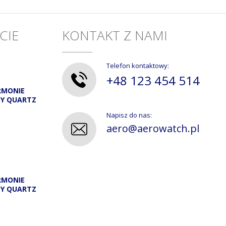
CIE
KONTAKT Z NAMI
Telefon kontaktowy:
+48 123 454 514
RMONIE
DY QUARTZ
Napisz do nas:
aero@aerowatch.pl
RMONIE
DY QUARTZ
A