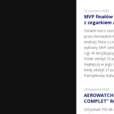
23 czerwca 2026
MVP finałów
z zegarkiem
Ostatni mecz sez
przez Aerowatch l
Andrzej Pluta z L
wybrany MVP seri
Ligi. W decydując
Polski zdobył 15 p
Najlepszy w jego 
kiedy zdobył 27 pu
Pamiątkową statu
28 kwietnia 2026
AEROWATCH 
COMPLET” Re
Od ponad 100 la