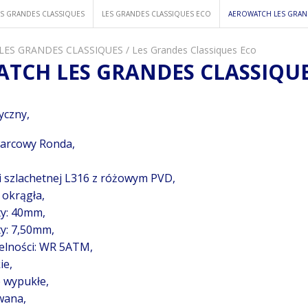
ES GRANDES CLASSIQUES
LES GRANDES CLASSIQUES ECO
AEROWATCH LES GRAN
 LES GRANDES CLASSIQUES
/
Les Grandes Classiques Eco
TCH LES GRANDES CLASSIQUE
syczny,
arcowy Ronda,
li szlachetnej L316 z różowym PVD,
 okrągła,
ty: 40mm,
y: 7,50mm,
elności: WR 5ATM,
ie,
e wypukłe,
wana,