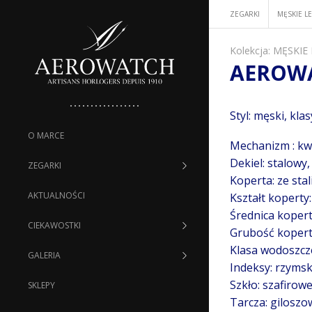
ZEGARKI
MĘSKIE L
Kolekcja:
MĘSKIE
AEROWA
Styl: męski, kla
O MARCE
Mechanizm : kw
Dekiel: stalowy,
ZEGARKI
Koperta: ze sta
AKTUALNOŚCI
Kształt koperty:
Średnica koper
CIEKAWOSTKI
Grubość kopert
Klasa wodoszcz
GALERIA
Indeksy: rzymsk
Szkło: szafirow
SKLEPY
Tarcza: giloszo