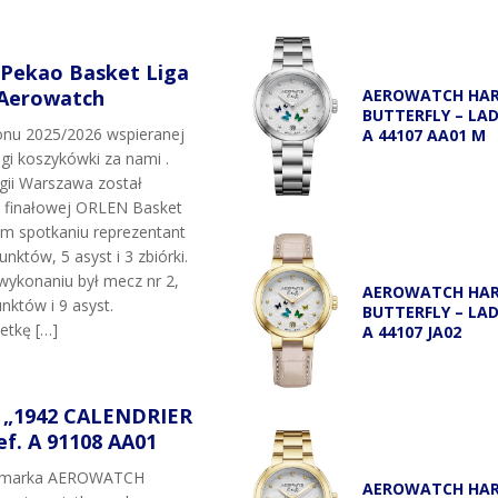
 Pekao Basket Liga
 Aerowatch
AEROWATCH HA
BUTTERFLY – LA
onu 2025/2026 wspieranej
A 44107 AA01 M
igi koszykówki za nami .
egii Warszawa został
i finałowej ORLEN Basket
ym spotkaniu reprezentant
unktów, 5 asyst i 3 zbiórki.
wykonaniu był mecz nr 2,
AEROWATCH HA
nktów i 9 asyst.
BUTTERFLY – LA
etkę […]
A 44107 JA02
„1942 CALENDRIER
f. A 91108 AA01
t marka AEROWATCH
AEROWATCH HA