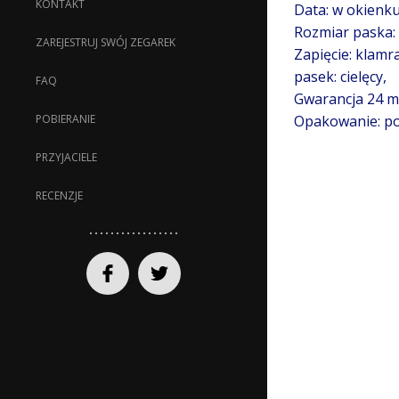
KONTAKT
Data: w okienku
Rozmiar paska:
ZAREJESTRUJ SWÓJ ZEGAREK
Zapięcie: klamra
pasek: cielęcy,
FAQ
Gwarancja 24 mi
Opakowanie: po
POBIERANIE
PRZYJACIELE
RECENZJE