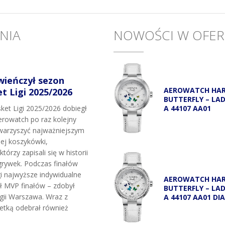
NIA
NOWOŚCI W OFER
wieńczył sezon
AEROWATCH HA
 Ligi 2025/2026
BUTTERFLY – LA
A 44107 AA01
et Ligi 2025/2026 dobiegł
rowatch po raz kolejny
owarzyszyć najważniejszym
j koszykówki,
tórzy zapisali się w historii
grywek. Podczas finałów
i najwyższe indywidualne
AEROWATCH HA
uł MVP finałów – zdobył
BUTTERFLY – LA
egii Warszawa. Wraz z
A 44107 AA01 DI
etką odebrał również