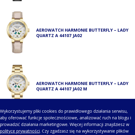
AEROWATCH HARMONIE BUTTERFLY – LADY
QUARTZ A 44107 JA02
AEROWATCH HARMONIE BUTTERFLY – LADY
QUARTZ A 44107 JA02 M
Wykorzystujemy pliki cookies do prawidłowego działania serwisu,
aby oferować funkcje społecznościowe, analizować ruch na blogu i
prowadzić działania marketingowe. Więcej informacji znajdziesz w
KONTAKT Z NAMI
polityce prywatności
. Czy zgadzasz się na wykorzystywanie plików