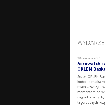
WYDARZE
28 czerwca 2026
Aerowatch z
ORLEN Basket
Sezon ORLEN Bask
końca, a marka Ae
miała zaszczyt t
momentom polskie
nagradzając tych, k
tegorocznych roz