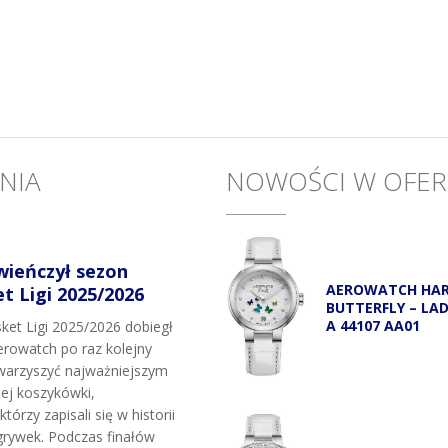
NIA
NOWOŚCI W OFER
wieńczył sezon
AEROWATCH HA
 Ligi 2025/2026
BUTTERFLY – LA
A 44107 AA01
et Ligi 2025/2026 dobiegł
rowatch po raz kolejny
owarzyszyć najważniejszym
j koszykówki,
tórzy zapisali się w historii
grywek. Podczas finałów