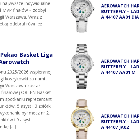
i najwyższe indywidualne
AEROWATCH HA
uł MVP finałów – zdobył
BUTTERFLY – LA
egii Warszawa. Wraz z
A 44107 AA01 DI
etką odebrał również
 Pekao Basket Liga
 Aerowatch
AEROWATCH HA
BUTTERFLY – LA
onu 2025/2026 wspieranej
A 44107 AA01 M
igi koszykówki za nami .
egii Warszawa został
i finałowej ORLEN Basket
ym spotkaniu reprezentant
unktów, 5 asyst i 3 zbiórki.
wykonaniu był mecz nr 2,
AEROWATCH HA
nktów i 9 asyst.
BUTTERFLY – LA
etkę […]
A 44107 JA02