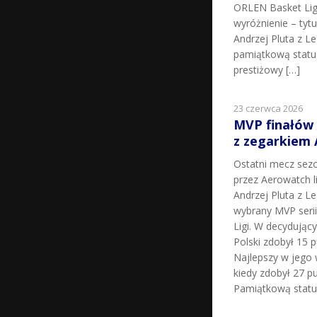
ORLEN Basket Lig
wyróżnienie – tyt
Andrzej Pluta z L
pamiątkową statu
prestiżowy […]
23 czerwca 2026
MVP finałów
z zegarkiem
Ostatni mecz sez
przez Aerowatch l
Andrzej Pluta z L
wybrany MVP seri
Ligi. W decydując
Polski zdobył 15 p
Najlepszy w jego 
kiedy zdobył 27 pu
Pamiątkową statu