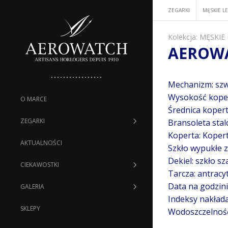
ZEGARKI
MĘSKIE L
Kolekcja:
MĘSKIE
AEROWA
Mechanizm: szw
Wysokość kope
O MARCE
Średnica koper
ZEGARKI
Bransoleta stal
Koperta: Koper
AKTUALNOŚCI
Szkło wypukłe z
Dekiel: szkło sz
CIEKAWOSTKI
Tarcza: antracy
Data na godzini
GALERIA
Indeksy nakład
SKLEPY
Wodoszczelnoś