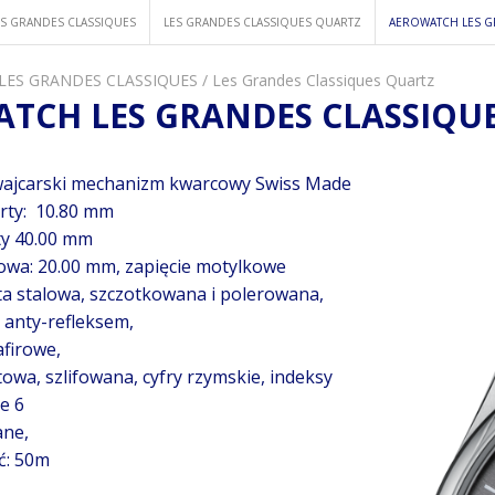
ES GRANDES CLASSIQUES
LES GRANDES CLASSIQUES QUARTZ
AEROWATCH LES G
 LES GRANDES CLASSIQUES
/
Les Grandes Classiques Quartz
TCH LES GRANDES CLASSIQUE
ajcarski mechanizm kwarcowy Swiss Made
rty: 10.80 mm
ty 40.00 mm
owa: 20.00 mm, zapięcie motylkowe
ta stalowa, szczotkowana i polerowana,
 anty-refleksem,
afirowe,
towa, szlifowana, cyfry rzymskie, indeksy
e 6
ane,
ć: 50m