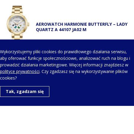
AEROWATCH HARMONIE BUTTERFLY – LADY
QUARTZ A 44107 JA02 M
Wykorzystujemy pliki cookies do prawidłowego działania serwisu,
aby oferować funkcje społecznościowe, analizować ruch na blogu i
prowadzić działania marketingowe. Więcej informacji znajdziesz w
KONTAKT Z NAMI
polityce prywatności
. Czy zgadzasz się na wykorzystywanie plików
cookies?
Telefon kontaktowy:
Tak, zgadzam się
+48 123 454 514
Napisz do nas:
aero@aerowatch.pl