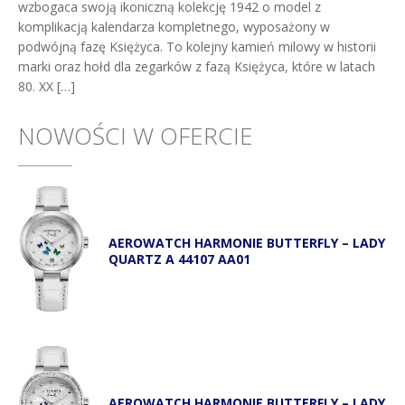
wzbogaca swoją ikoniczną kolekcję 1942 o model z
komplikacją kalendarza kompletnego, wyposażony w
podwójną fazę Księżyca. To kolejny kamień milowy w historii
marki oraz hołd dla zegarków z fazą Księżyca, które w latach
80. XX […]
NOWOŚCI W OFERCIE
AEROWATCH HARMONIE BUTTERFLY – LADY
QUARTZ A 44107 AA01
AEROWATCH HARMONIE BUTTERFLY – LADY