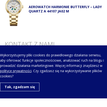
AEROWATCH HARMONIE BUTTERFLY – LADY
QUARTZ A 44107 JA02 M
KONTAKT Z NAMI
Wykorzystujemy pliki cookies do prawidłowego działania serwisu,
Telefon kontaktowy:
aby oferować funkcje społecznościowe, analizować ruch na blogu i
+48 123 454 514
prowadzić działania marketingowe. Więcej informacji znajdziesz w
polityce prywatności
. Czy zgadzasz się na wykorzystywanie plików
cookies?
Napisz do nas:
Tak, zgadzam się
aero@aerowatch.pl