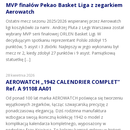
MVP finałów Pekao Basket Liga z zegarkiem
Aerowatch
Ostatni mecz sezonu 2025/2026 wspieranej przez Aerowatch
ligi koszykówki za nami . Andrzej Pluta z Legii Warszawa został
wybrany MVP serii finałowej ORLEN Basket Ligi. W
decydującym spotkaniu reprezentant Polski zdobył 15
punktów, 5 asyst i 3 zbiórki. Najlepszy w jego wykonaniu był
mecz nr 2, kiedy zdobył 27 punktów i 9 asyst. Pamiątkową
statuetkę […]
28 kwietnia 2026
AEROWATCH „1942 CALENDRIER COMPLET”
Ref. A 91108 AA01
Od ponad 100 lat marka AEROWATCH poświęca się tworzeniu
wyjątkowych zegarków, łącząc szwajcarską precyzję z
ponadczasową elegancją. Dziś rodzinna manufaktura
wzbogaca swoją ikoniczną kolekcję 1942 o model z
komplikacją kalendarza kompletnego, wyposażony w
podwójną fazę Księżyca. To kolejny kamień milowy w historii