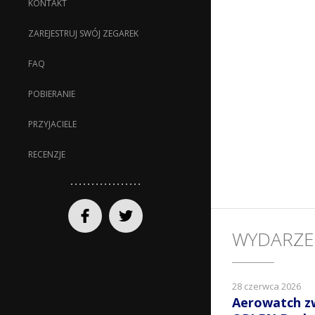
KONTAKT
ZAREJESTRUJ SWÓJ ZEGAREK
FAQ
POBIERANIE
PRZYJACIELE
RECENZJE
WYDARZE
28 czerwca 2026
Aerowatch z