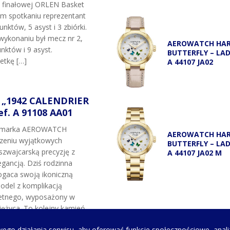
i finałowej ORLEN Basket
ym spotkaniu reprezentant
unktów, 5 asyst i 3 zbiórki.
wykonaniu był mecz nr 2,
AEROWATCH HA
nktów i 9 asyst.
BUTTERFLY – LA
etkę […]
A 44107 JA02
„1942 CALENDRIER
f. A 91108 AA01
t marka AEROWATCH
AEROWATCH HA
rzeniu wyjątkowych
BUTTERFLY – LA
szwajcarską precyzję z
A 44107 JA02 M
gancją. Dziś rodzinna
gaca swoją ikoniczną
odel z komplikacją
etnego, wyposażony w
ężyca. To kolejny kamień
marki oraz hołd dla
ego działania serwisu, aby oferować funkcje społecznościowe, anali