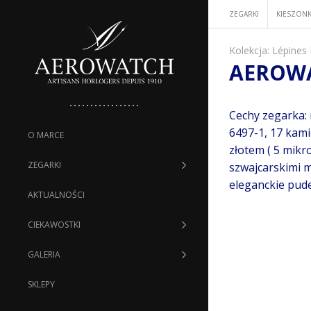
ZEGARKI
KIESZONK
Kolekcja:
Lépines 
AEROWA
Cechy zegarka:
6497-1, 17 kami
O MARCE
złotem ( 5 mikr
ZEGARKI
szwajcarskimi 
eleganckie pude
AKTUALNOŚCI
CIEKAWOSTKI
GALERIA
SKLEPY