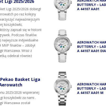
AEROWATCH HA
 Ligi 2025/2026
BUTTERFLY – LA
A 44107 AA01
et Ligi 2025/2026 dobiegł
rowatch po raz kolejny
owarzyszyć najważniejszym
j koszykówki,
tórzy zapisali się w historii
grywek. Podczas finałów
i najwyższe indywidualne
AEROWATCH HA
uł MVP finałów – zdobył
BUTTERFLY – LA
egii Warszawa. Wraz z
A 44107 AA01 DI
etką odebrał również
 Pekao Basket Liga
 Aerowatch
AEROWATCH HA
BUTTERFLY – LA
onu 2025/2026 wspieranej
A 44107 AA01 M
igi koszykówki za nami .
egii Warszawa został