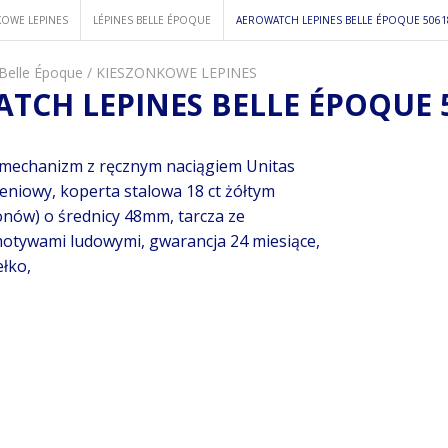
OWE LEPINES
LÉPINES BELLE ÉPOQUE
AEROWATCH LEPINES BELLE ÉPOQUE 5061
Belle Époque
/
KIESZONKOWE LEPINES
TCH LEPINES BELLE ÉPOQUE 5
 mechanizm z ręcznym naciągiem Unitas
eniowy, koperta stalowa 18 ct żółtym
onów) o średnicy 48mm, tarcza ze
motywami ludowymi, gwarancja 24 miesiące,
łko,