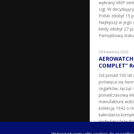
wybrany MVP seri
Ligi. W decydując
Polski zdobył 15 p
Najlepszy w jego 
kiedy zdobył 27 pu
Pamiątkową statu
28 kwietnia 2026
AEROWATCH 
COMPLET” Re
Od ponad 100 la
poświęca się two
zegarków, łącząc 
ponadczasową ele
manufaktura wzbo
kolekcję 1942 o m
kalendarza kompl
podwójną fazę Ksi
milowy w historii 
Wykorzystujemy pliki cookies do prawidłow