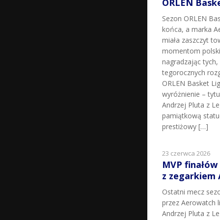
ORLEN Basket
Sezon ORLEN Bask
końca, a marka Ae
miała zaszczyt t
momentom polskie
nagradzając tych, k
tegorocznych roz
ORLEN Basket Lig
wyróżnienie – tyt
Andrzej Pluta z L
pamiątkową statu
prestiżowy […]
23 czerwca 2026
MVP finałów
z zegarkiem
Ostatni mecz sez
przez Aerowatch l
Andrzej Pluta z L