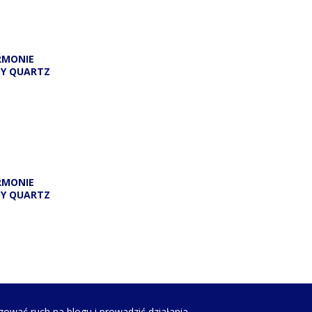
RMONIE
DY QUARTZ
RMONIE
DY QUARTZ
zować ruch na blogu i prowadzić działania