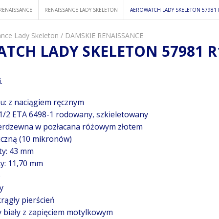
RENAISSANCE
RENAISSANCE LADY SKELETON
AEROWATCH LADY SKELETON 57981 
ance Lady Skeleton
/
DAMSKIE RENAISSANCE
TCH LADY SKELETON 57981 R
.
: z naciągiem ręcznym
1/2 ETA 6498-1 rodowany, szkieletowany
nierdzewna w pozłacana różowym złotem
czną (10 mikronów)
ty: 43 mm
y: 11,70 mm
e
y
krągły pierścień
y biały z zapięciem motylkowym