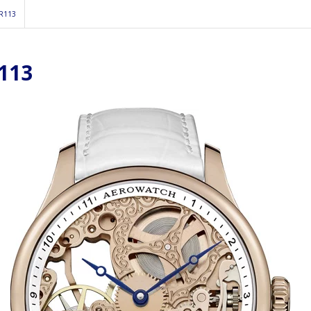
R113
113