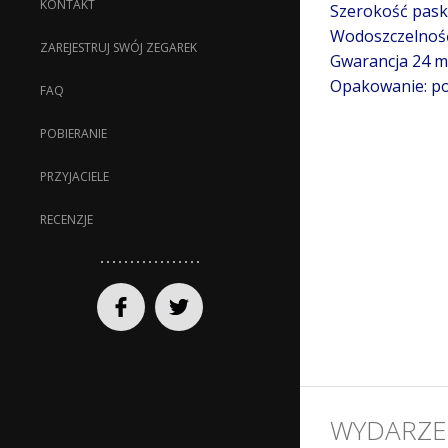
KONTAKT
Szerokość pask
Wodoszczelnoś
ZAREJESTRUJ SWÓJ ZEGAREK
Gwarancja 24 mi
Opakowanie: po
FAQ
POBIERANIE
PRZYJACIELE
RECENZJE
WYDARZE