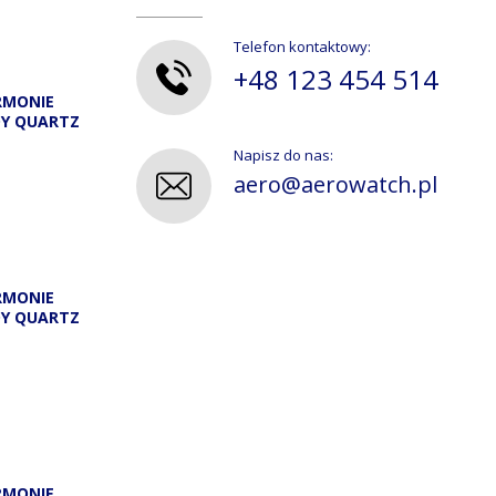
Telefon kontaktowy:
+48 123 454 514
RMONIE
DY QUARTZ
Napisz do nas:
aero@aerowatch.pl
RMONIE
DY QUARTZ
A
RMONIE