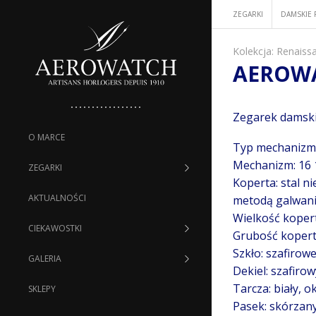
ZEGARKI
DAMSKIE 
Kolekcja:
Renaiss
AEROWA
Zegarek damski
O MARCE
Typ mechanizmu
Mechanizm: 16 
ZEGARKI
Koperta: stal 
AKTUALNOŚCI
metodą galwani
Wielkość koper
CIEKAWOSTKI
Grubość kopert
Szkło: szafirow
GALERIA
Dekiel: szafirow
Tarcza: biały, o
SKLEPY
Pasek: skórzan