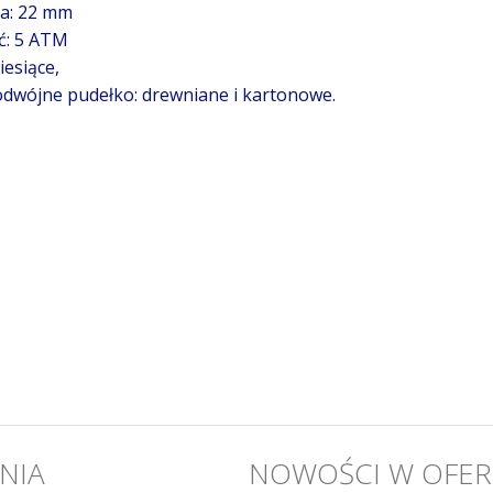
a: 22 mm
ć: 5 ATM
esiące,
dwójne pudełko: drewniane i kartonowe.
NIA
NOWOŚCI W OFER