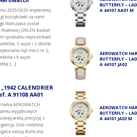
 Aerowatch
BUTTERFLY – LA
onu 2025/2026 wspieranej
A 44107 AA01 M
igi koszykówki za nami .
egii Warszawa został
i finałowej ORLEN Basket
ym spotkaniu reprezentant
unktów, 5 asyst i 3 zbiórki.
wykonaniu był mecz nr 2,
AEROWATCH HA
nktów i 9 asyst.
BUTTERFLY – LA
etkę […]
A 44107 JA02
„1942 CALENDRIER
f. A 91108 AA01
t marka AEROWATCH
AEROWATCH HA
rzeniu wyjątkowych
BUTTERFLY – LA
szwajcarską precyzję z
A 44107 JA02 M
gancją. Dziś rodzinna
gaca swoją ikoniczną