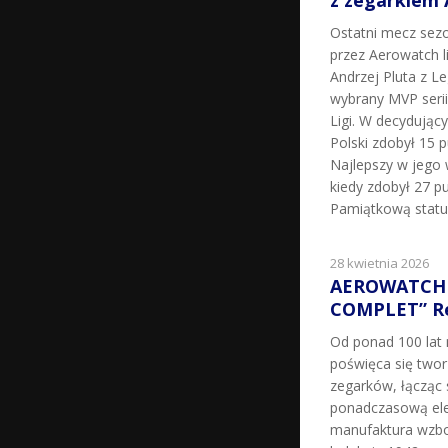
z zegarkiem
Ostatni mecz sez
przez Aerowatch l
Andrzej Pluta z L
wybrany MVP seri
Ligi. W decydując
Polski zdobył 15 p
Najlepszy w jego 
kiedy zdobył 27 pu
Pamiątkową statu
28 kwietnia 2026
AEROWATCH 
COMPLET” Re
Od ponad 100 la
poświęca się two
zegarków, łącząc 
ponadczasową ele
manufaktura wzbo