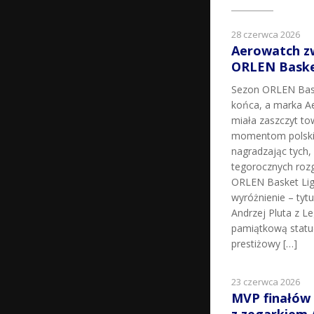
28 czerwca 2026
Aerowatch z
ORLEN Basket
Sezon ORLEN Bask
końca, a marka Ae
miała zaszczyt t
momentom polskie
nagradzając tych, k
tegorocznych roz
ORLEN Basket Lig
wyróżnienie – tyt
Andrzej Pluta z L
pamiątkową statu
prestiżowy […]
23 czerwca 2026
MVP finałów