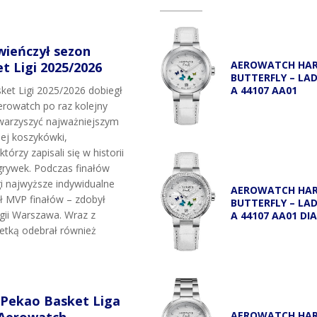
wieńczył sezon
AEROWATCH HA
 Ligi 2025/2026
BUTTERFLY – LA
A 44107 AA01
et Ligi 2025/2026 dobiegł
rowatch po raz kolejny
owarzyszyć najważniejszym
j koszykówki,
tórzy zapisali się w historii
grywek. Podczas finałów
i najwyższe indywidualne
AEROWATCH HA
uł MVP finałów – zdobył
BUTTERFLY – LA
egii Warszawa. Wraz z
A 44107 AA01 DI
etką odebrał również
 Pekao Basket Liga
AEROWATCH HA