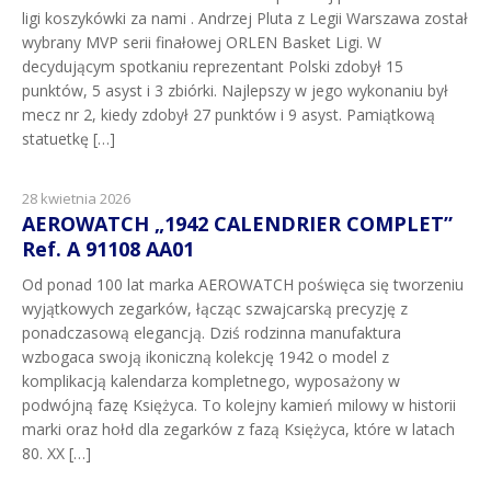
ligi koszykówki za nami . Andrzej Pluta z Legii Warszawa został
wybrany MVP serii finałowej ORLEN Basket Ligi. W
decydującym spotkaniu reprezentant Polski zdobył 15
punktów, 5 asyst i 3 zbiórki. Najlepszy w jego wykonaniu był
mecz nr 2, kiedy zdobył 27 punktów i 9 asyst. Pamiątkową
statuetkę […]
28 kwietnia 2026
AEROWATCH „1942 CALENDRIER COMPLET”
Ref. A 91108 AA01
Od ponad 100 lat marka AEROWATCH poświęca się tworzeniu
wyjątkowych zegarków, łącząc szwajcarską precyzję z
ponadczasową elegancją. Dziś rodzinna manufaktura
wzbogaca swoją ikoniczną kolekcję 1942 o model z
komplikacją kalendarza kompletnego, wyposażony w
podwójną fazę Księżyca. To kolejny kamień milowy w historii
marki oraz hołd dla zegarków z fazą Księżyca, które w latach
80. XX […]