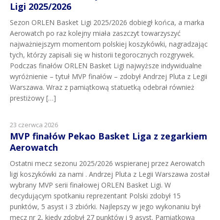
Ligi 2025/2026
Sezon ORLEN Basket Ligi 2025/2026 dobiegł końca, a marka
Aerowatch po raz kolejny miała zaszczyt towarzyszyć
najważniejszym momentom polskiej koszykówki, nagradzając
tych, którzy zapisali się w historii tegorocznych rozgrywek.
Podczas finałów ORLEN Basket Ligi najwyższe indywidualne
wyróżnienie – tytuł MVP finałów – zdobył Andrzej Pluta z Legii
Warszawa. Wraz z pamiątkową statuetką odebrał również
prestiżowy […]
23 czerwca 2026
MVP finałów Pekao Basket Liga z zegarkiem
Aerowatch
Ostatni mecz sezonu 2025/2026 wspieranej przez Aerowatch
ligi koszykówki za nami . Andrzej Pluta z Legii Warszawa został
wybrany MVP serii finałowej ORLEN Basket Ligi. W
decydującym spotkaniu reprezentant Polski zdobył 15
punktów, 5 asyst i 3 zbiórki. Najlepszy w jego wykonaniu był
mecz nr 2, kiedy zdobył 27 punktów i 9 asyst. Pamiątkową