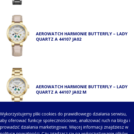
AEROWATCH HARMONIE BUTTERFLY – LADY
QUARTZ A 44107 JA02
AEROWATCH HARMONIE BUTTERFLY – LADY
QUARTZ A 44107 JA02 M
Wykorzystujemy pliki cookies do prawidłowego działania serwisu,
aby oferować funkcje społecznościowe, analizować ruch na blogu i
prowadzić działania marketingowe. Więcej informacji znajdziesz w
KONTAKT Z NAMI
polityce prywatności
. Czy zgadzasz się na wykorzystywanie plików