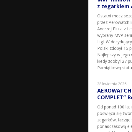
z zegarkiem
Ostatni mecz sez
przez Aerowatch l
Andrzej Pluta z L
wybrany MVP seri
Ligi. W decydując
Polski zdobył 15 p
Najlepszy w jego 
kiedy zdobył 27 pu
Pamiątkową statu
28 kwietnia 2026
AEROWATCH 
COMPLET” Re
Od ponad 100 la
poświęca się two
zegarków, łącząc 
ponadczasową ele