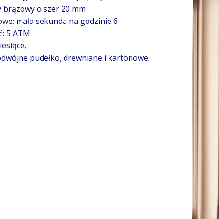
y brązowy o szer 20 mm
owe: mała sekunda na godzinie 6
ć: 5 ATM
esiące,
dwójne pudełko, drewniane i kartonowe.