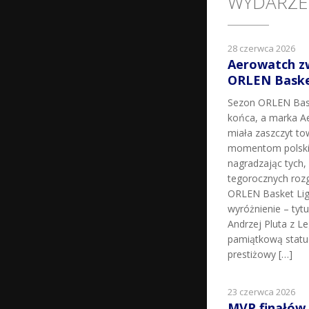
WYDARZE
28 czerwca 2026
Aerowatch z
ORLEN Basket
Sezon ORLEN Bask
końca, a marka Ae
miała zaszczyt t
momentom polskie
nagradzając tych, k
tegorocznych roz
ORLEN Basket Lig
wyróżnienie – tyt
Andrzej Pluta z L
pamiątkową statu
prestiżowy […]
23 czerwca 2026
MVP finałów