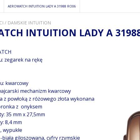
AEROWATCH INTUITION LADY A 31988 RO06
CI
/
DAMSKIE INTUITION
TCH INTUITION LADY A 3198
ATCH
u: zegarek na rękę
u: kwarcowy
ajcarski mechanizm kwarcowy
wa z powłoką z różowego złota wykonana
oronka z onyksem
ty: 35 mm x 27,5mm
y: 8,4 mm
e, wypukłe
-biała giloszowana, cyfry rzymskie