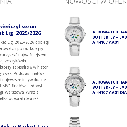
NIA
NOWOŚCI W OFER
wieńczył sezon
AEROWATCH HA
 Ligi 2025/2026
BUTTERFLY – LA
A 44107 AA01
et Ligi 2025/2026 dobiegł
rowatch po raz kolejny
owarzyszyć najważniejszym
j koszykówki,
tórzy zapisali się w historii
grywek. Podczas finałów
i najwyższe indywidualne
AEROWATCH HA
uł MVP finałów – zdobył
BUTTERFLY – LA
egii Warszawa. Wraz z
A 44107 AA01 DI
etką odebrał również
 Pekao Basket Liga