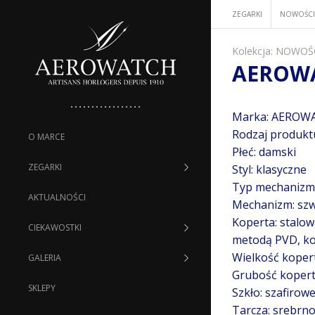
ZEGARKI
NOWOŚCI
Kolekcja:
NOWOŚ
AEROWA
Marka: AEROW
Rodzaj produkt
O MARCE
Płeć: damski
ZEGARKI
Styl: klasyczne
Typ mechanizm
AKTUALNOŚCI
Mechanizm: szw
Koperta: stalo
CIEKAWOSTKI
metodą PVD, k
Wielkość koper
GALERIA
Grubość kopert
SKLEPY
Szkło: szafirow
Tarcza: srebrno