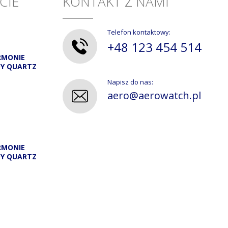
CIE
KONTAKT Z NAMI
Telefon kontaktowy:
+48 123 454 514
RMONIE
DY QUARTZ
Napisz do nas:
aero@aerowatch.pl
RMONIE
DY QUARTZ
A