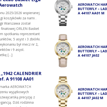
 Aerowatch
AEROWATCH HA
BUTTERFLY – LA
onu 2025/2026 wspieranej
A 44107 AA01 M
igi koszykówki za nami .
egii Warszawa został
i finałowej ORLEN Basket
ym spotkaniu reprezentant
unktów, 5 asyst i 3 zbiórki.
wykonaniu był mecz nr 2,
AEROWATCH HA
nktów i 9 asyst.
BUTTERFLY – LA
etkę […]
A 44107 JA02
„1942 CALENDRIER
f. A 91108 AA01
t marka AEROWATCH
AEROWATCH HA
rzeniu wyjątkowych
BUTTERFLY – LA
szwajcarską precyzję z
A 44107 JA02 M
gancją. Dziś rodzinna