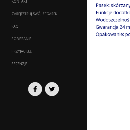
KONTAKT
Pasek: skórzan
Funkcje dodatk
ZAREJESTRUJ SWÓJ ZEGAREK
Wodoszczelnoś
Gwarancja 24 mi
FAQ
Opakowanie: po
POBIERANIE
PRZYJACIELE
RECENZJE