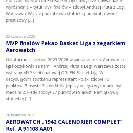
Podczas finałów ORLEN Basket Ligi najwyższe indywidualne
wyróżnienie – tytuł MVP finałów – zdobył Andrzej Pluta z Legii
Warszawa. Wraz z pamiątkową statuetką odebrał również
prestiżowy […]
23 czerwca 2026
MVP finałów Pekao Basket Liga z zegarkiem
Aerowatch
Ostatni mecz sezonu 2025/2026 wspieranej przez Aerowatch
ligi koszykówki za nami . Andrzej Pluta z Legii Warszawa został
wybrany MVP serii finałowej ORLEN Basket Ligi. W
decydującym spotkaniu reprezentant Polski zdobył 15
punktów, 5 asyst i 3 zbiórki. Najlepszy w jego wykonaniu był
mecz nr 2, kiedy zdobył 27 punktów i 9 asyst. Pamiątkową
statuetkę […]
28 kwietnia 2026
AEROWATCH „1942 CALENDRIER COMPLET”
Ref. A 91108 AA01