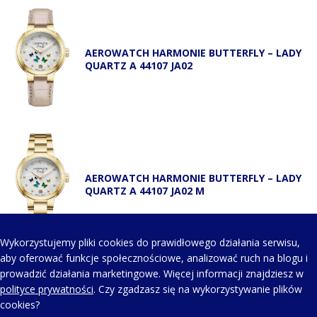
AEROWATCH HARMONIE BUTTERFLY – LADY
QUARTZ A 44107 JA02
AEROWATCH HARMONIE BUTTERFLY – LADY
QUARTZ A 44107 JA02 M
Wykorzystujemy pliki cookies do prawidłowego działania serwisu,
aby oferować funkcje społecznościowe, analizować ruch na blogu i
prowadzić działania marketingowe. Więcej informacji znajdziesz w
KONTAKT Z NAMI
polityce prywatności
. Czy zgadzasz się na wykorzystywanie plików
cookies?