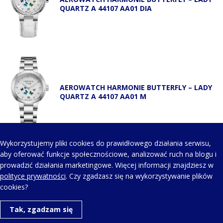
QUARTZ A 44107 AA01 DIA
AEROWATCH HARMONIE BUTTERFLY – LADY
QUARTZ A 44107 AA01 M
Wykorzystujemy pliki cookies do prawidłowego działania serwisu,
aby oferować funkcje społecznościowe, analizować ruch na blogu i
prowadzić działania marketingowe. Więcej informacji znajdziesz w
AEROWATCH HARMONIE BUTTERFLY – LADY
polityce prywatności
. Czy zgadzasz się na wykorzystywanie plików
QUARTZ A 44107 JA02
cookies?
Tak, zgadzam się