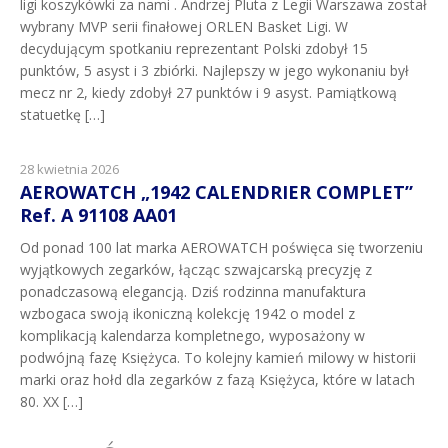
ligi koszykówki za nami . Andrzej Pluta z Legii Warszawa został
wybrany MVP serii finałowej ORLEN Basket Ligi. W
decydującym spotkaniu reprezentant Polski zdobył 15
punktów, 5 asyst i 3 zbiórki. Najlepszy w jego wykonaniu był
mecz nr 2, kiedy zdobył 27 punktów i 9 asyst. Pamiątkową
statuetkę […]
28 kwietnia 2026
AEROWATCH „1942 CALENDRIER COMPLET”
Ref. A 91108 AA01
Od ponad 100 lat marka AEROWATCH poświęca się tworzeniu
wyjątkowych zegarków, łącząc szwajcarską precyzję z
ponadczasową elegancją. Dziś rodzinna manufaktura
wzbogaca swoją ikoniczną kolekcję 1942 o model z
komplikacją kalendarza kompletnego, wyposażony w
podwójną fazę Księżyca. To kolejny kamień milowy w historii
marki oraz hołd dla zegarków z fazą Księżyca, które w latach
80. XX […]