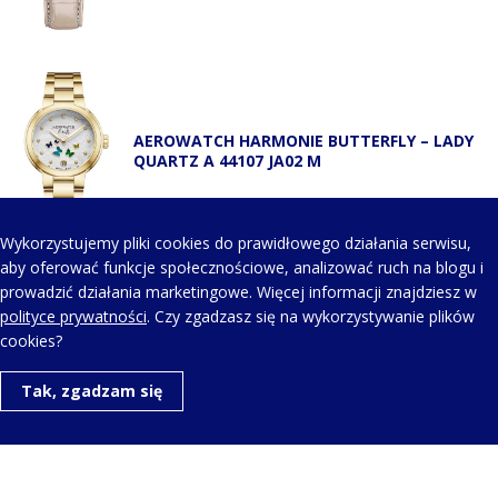
AEROWATCH HARMONIE BUTTERFLY – LADY
QUARTZ A 44107 JA02 M
Wykorzystujemy pliki cookies do prawidłowego działania serwisu,
aby oferować funkcje społecznościowe, analizować ruch na blogu i
prowadzić działania marketingowe. Więcej informacji znajdziesz w
KONTAKT Z NAMI
polityce prywatności
. Czy zgadzasz się na wykorzystywanie plików
cookies?
Telefon kontaktowy:
Tak, zgadzam się
+48 123 454 514
Napisz do nas: