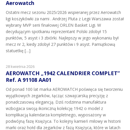
Aerowatch
Ostatni mecz sezonu 2025/2026 wspieranej przez Aerowatch
ligi koszykówki za nami . Andrzej Pluta z Legii Warszawa został
wybrany MVP serii finałowej ORLEN Basket Ligi. W
decydującym spotkaniu reprezentant Polski zdobył 15
punktów, 5 asyst i 3 zbiórki. Najlepszy w jego wykonaniu był
mecz nr 2, kiedy zdobył 27 punktów i 9 asyst. Pamiątkową
statuetkę […]
28 kwietnia 2026
AEROWATCH „1942 CALENDRIER COMPLET”
Ref. A 91108 AA01
Od ponad 100 lat marka AEROWATCH poświęca się tworzeniu
wyjątkowych zegarków, łącząc szwajcarską precyzję z
ponadczasową elegancją. Dziś rodzinna manufaktura
wzbogaca swoją ikoniczną kolekcję 1942 o model z
komplikacją kalendarza kompletnego, wyposażony w
podwójną fazę Księżyca. To kolejny kamień milowy w historii
marki oraz hołd dla zegarków z fazą Księżyca, które w latach