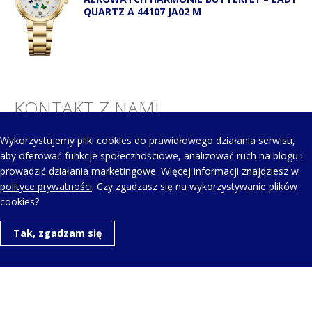
QUARTZ A 44107 JA02 M
KONTAKT Z NAMI
Wykorzystujemy pliki cookies do prawidłowego działania serwisu,
Telefon kontaktowy:
aby oferować funkcje społecznościowe, analizować ruch na blogu i
+48 123 454 514
prowadzić działania marketingowe. Więcej informacji znajdziesz w
polityce prywatności
. Czy zgadzasz się na wykorzystywanie plików
cookies?
Napisz do nas:
Tak, zgadzam się
aero@aerowatch.pl