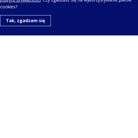
cookies?
Tak, zgadzam się
KONTAKT Z NAMI
Telefon kontaktowy:
+48 123 454 514
Napisz do nas:
aero@aerowatch.pl
Copyright © Wszelkie prawa zastrzeżone. |
Polityka
prywatności
| Realizacja projektu:
Igor Chudy