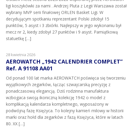
ligi koszykówki za nami . Andrzej Pluta z Legii Warszawa został
wybrany MVP serii finałowej ORLEN Basket Ligi. W
decydującym spotkaniu reprezentant Polski zdobył 15
punktów, 5 asyst i 3 zbiórki. Najlepszy w jego wykonaniu był
mecz nr 2, kiedy zdobył 27 punktów i 9 asyst. Pamiątkową
statuetkę […]
28 kwietnia 2026
AEROWATCH „1942 CALENDRIER COMPLET”
Ref. A 91108 AA01
Od ponad 100 lat marka AEROWATCH poświęca się tworzeniu
wyjątkowych zegarków, łącząc szwajcarską precyzję z
ponadczasową elegancją. Dziś rodzinna manufaktura
wzbogaca swoją ikoniczną kolekcję 1942 o model z
komplikacją kalendarza kompletnego, wyposażony w
podwójną fazę Księżyca. To kolejny kamień milowy w historii
marki oraz hołd dla zegarków z fazą Księżyca, które w latach
80. XX […]