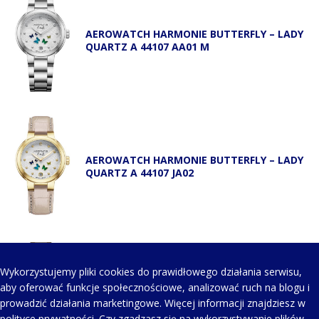
AEROWATCH HARMONIE BUTTERFLY – LADY
QUARTZ A 44107 AA01 M
AEROWATCH HARMONIE BUTTERFLY – LADY
QUARTZ A 44107 JA02
Wykorzystujemy pliki cookies do prawidłowego działania serwisu,
AEROWATCH HARMONIE BUTTERFLY – LADY
aby oferować funkcje społecznościowe, analizować ruch na blogu i
QUARTZ A 44107 JA02 M
prowadzić działania marketingowe. Więcej informacji znajdziesz w
polityce prywatności
. Czy zgadzasz się na wykorzystywanie plików