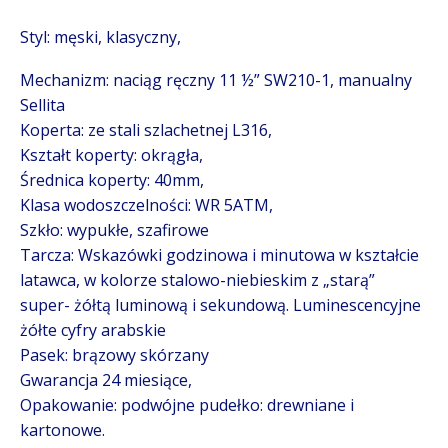
Styl: męski, klasyczny,
Mechanizm:
naciąg ręczny 11 ½” SW210-1, manualny
Sellita
Koperta: ze stali szlachetnej L316,
Kształt koperty: okrągła,
Średnica koperty: 40mm,
Klasa wodoszczelności: WR 5ATM,
Szkło: wypukłe, szafirowe
Tarcza:
Wskazówki godzinowa i minutowa w kształcie
latawca, w kolorze stalowo-niebieskim z „starą”
super- żółtą luminową i sekundową.
Luminescencyjne
żółte cyfry arabskie
Pasek: brązowy skórzany
Gwarancja 24 miesiące,
Opakowanie: podwójne pudełko: drewniane i
kartonowe.