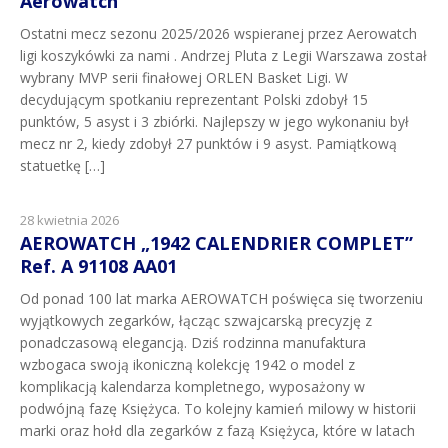
Aerowatch
Ostatni mecz sezonu 2025/2026 wspieranej przez Aerowatch
ligi koszykówki za nami . Andrzej Pluta z Legii Warszawa został
wybrany MVP serii finałowej ORLEN Basket Ligi. W
decydującym spotkaniu reprezentant Polski zdobył 15
punktów, 5 asyst i 3 zbiórki. Najlepszy w jego wykonaniu był
mecz nr 2, kiedy zdobył 27 punktów i 9 asyst. Pamiątkową
statuetkę […]
28 kwietnia 2026
AEROWATCH „1942 CALENDRIER COMPLET”
Ref. A 91108 AA01
Od ponad 100 lat marka AEROWATCH poświęca się tworzeniu
wyjątkowych zegarków, łącząc szwajcarską precyzję z
ponadczasową elegancją. Dziś rodzinna manufaktura
wzbogaca swoją ikoniczną kolekcję 1942 o model z
komplikacją kalendarza kompletnego, wyposażony w
podwójną fazę Księżyca. To kolejny kamień milowy w historii
marki oraz hołd dla zegarków z fazą Księżyca, które w latach