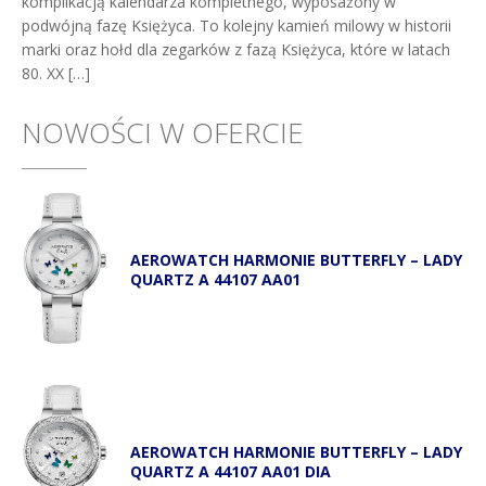
komplikacją kalendarza kompletnego, wyposażony w
podwójną fazę Księżyca. To kolejny kamień milowy w historii
marki oraz hołd dla zegarków z fazą Księżyca, które w latach
80. XX […]
NOWOŚCI W OFERCIE
AEROWATCH HARMONIE BUTTERFLY – LADY
QUARTZ A 44107 AA01
AEROWATCH HARMONIE BUTTERFLY – LADY
QUARTZ A 44107 AA01 DIA