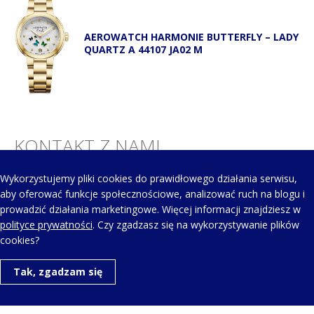
AEROWATCH HARMONIE BUTTERFLY – LADY
QUARTZ A 44107 JA02 M
KONTAKT Z NAMI
Wykorzystujemy pliki cookies do prawidłowego działania serwisu,
Telefon kontaktowy:
aby oferować funkcje społecznościowe, analizować ruch na blogu i
+48 123 454 514
prowadzić działania marketingowe. Więcej informacji znajdziesz w
polityce prywatności
. Czy zgadzasz się na wykorzystywanie plików
cookies?
Napisz do nas:
Tak, zgadzam się
aero@aerowatch.pl