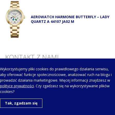
AEROWATCH HARMONIE BUTTERFLY – LADY
QUARTZ A 44107 JA02 M
KONTAKT Z NAMI
Wykorzystujemy pliki cookies do prawidłowego działania serwisu,
Telefon kontaktowy:
aby oferować funkcje społecznościowe, analizować ruch na blogu i
+48 123 454 514
prowadzić działania marketingowe. Więcej informacji znajdziesz w
polityce prywatności
. Czy zgadzasz się na wykorzystywanie plików
cookies?
Napisz do nas:
Tak, zgadzam się
aero@aerowatch.pl